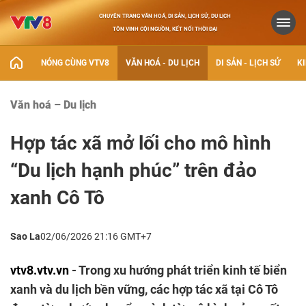
CHUYÊN TRANG VĂN HOÁ, DI SẢN, LỊCH SỬ, DU LỊCH
TÔN VINH CỘI NGUỒN, KẾT NỐI THỜI ĐẠI
NÓNG CÙNG VTV8
VĂN HOÁ - DU LỊCH
DI SẢN - LỊCH SỬ
KI
Văn hoá – Du lịch
Hợp tác xã mở lối cho mô hình
“Du lịch hạnh phúc” trên đảo
xanh Cô Tô
Sao La
02/06/2026 21:16 GMT+7
vtv8.vtv.vn
- Trong xu hướng phát triển kinh tế biển
xanh và du lịch bền vững, các hợp tác xã tại Cô Tô