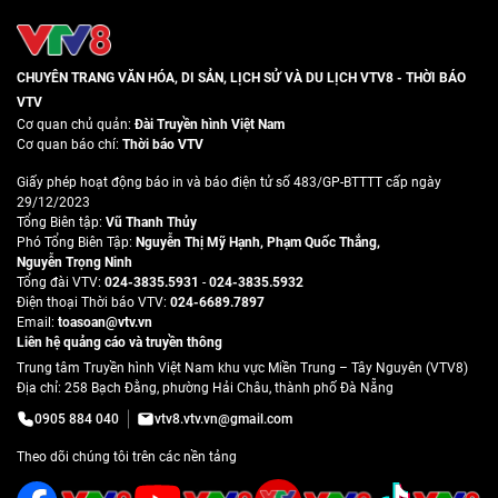
CHUYÊN TRANG VĂN HÓA, DI SẢN, LỊCH SỬ VÀ DU LỊCH VTV8 - THỜI BÁO
VTV
Cơ quan chủ quản:
Đài Truyền hình Việt Nam
Cơ quan báo chí:
Thời báo VTV
Giấy phép hoạt động báo in và báo điện tử số 483/GP-BTTTT cấp ngày
29/12/2023
Tổng Biên tập:
Vũ Thanh Thủy
Phó Tổng Biên Tập:
Nguyễn Thị Mỹ Hạnh
,
Phạm Quốc Thắng
,
Nguyễn Trọng Ninh
Tổng đài VTV:
024-3835.5931
-
024-3835.5932
Ðiện thoại Thời báo VTV:
024-6689.7897
Email:
toasoan@vtv.vn
Liên hệ quảng cáo và truyền thông
Trung tâm Truyền hình Việt Nam khu vực Miền Trung – Tây Nguyên (VTV8)
Địa chỉ: 258 Bạch Đằng, phường Hải Châu, thành phố Đà Nẵng
0905 884 040
vtv8.vtv.vn@gmail.com
Theo dõi chúng tôi trên các nền tảng