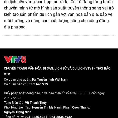
du lịch bền vững, các hợp tác xã tại Cô Tô đang từng bước
chuyển mình từ mô hình sản xuất truyền thống sang vai trò
kiến tạo sản phẩm du lịch gắn với văn hóa bản địa, bảo vệ
môi trường và nâng cao chất lượng sống cho cộng đồng
địa phương.
CHUYÊN TRANG VĂN HÓA, DI SẢN, LỊCH SỬ VÀ DU LỊCH VTV8 - THỜI BÁO
VTV
Cơ quan chủ quản:
Đài Truyền hình Việt Nam
Cơ quan báo chí:
Thời báo VTV
Giấy phép hoạt động báo in và báo điện tử số 483/GP-BTTTT cấp ngày
29/12/2023
Tổng Biên tập:
Vũ Thanh Thủy
Phó Tổng Biên Tập:
Nguyễn Thị Mỹ Hạnh
,
Phạm Quốc Thắng
,
Nguyễn Trọng Ninh
Tổng đài VTV:
024-3835.5931
-
024-3835.5932