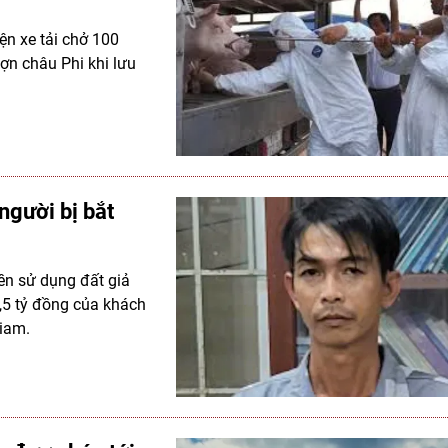
ện xe tải chở 100
lợn châu Phi khi lưu
người bị bắt
ền sử dụng đất giả
,5 tỷ đồng của khách
giam.