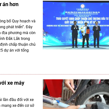
ự án hơn
 Công bố Quy hoạch và
ng phát triển”. Đây
của địa phương mà còn
ỉnh Đắk Lắk trong
t định chấp thuận chủ
5 dự án với tổng
 với xe máy
i lần đầu đối với xe
n mang xe đến cơ sở