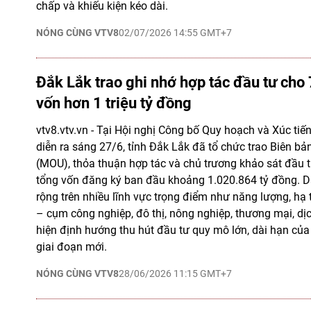
chấp và khiếu kiện kéo dài.
NÓNG CÙNG VTV8
02/07/2026 14:55 GMT+7
Đắk Lắk trao ghi nhớ hợp tác đầu tư cho 
vốn hơn 1 triệu tỷ đồng
vtv8.vtv.vn - Tại Hội nghị Công bố Quy hoạch và Xúc tiế
diễn ra sáng 27/6, tỉnh Đắk Lắk đã tổ chức trao Biên bả
(MOU), thỏa thuận hợp tác và chủ trương khảo sát đầu t
tổng vốn đăng ký ban đầu khoảng 1.020.864 tỷ đồng. D
rộng trên nhiều lĩnh vực trọng điểm như năng lượng, hạ 
– cụm công nghiệp, đô thị, nông nghiệp, thương mại, dịch
hiện định hướng thu hút đầu tư quy mô lớn, dài hạn củ
giai đoạn mới.
NÓNG CÙNG VTV8
28/06/2026 11:15 GMT+7