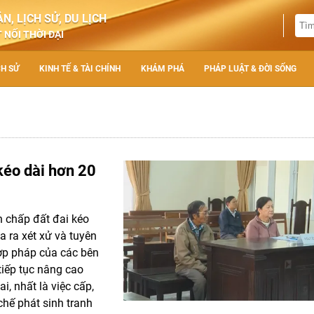
N, LỊCH SỬ, DU LỊCH
 NỐI THỜI ĐẠI
CH SỬ
KINH TẾ & TÀI CHÍNH
KHÁM PHÁ
PHÁP LUẬT & ĐỜI SỐNG
kéo dài hơn 20
nh chấp đất đai kéo
 ra xét xử và tuyên
hợp pháp của các bên
tiếp tục nâng cao
i, nhất là việc cấp,
hế phát sinh tranh