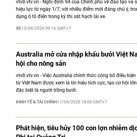
vtv8.vtv.vn - Nghị định 94 của Chính phủ về đào tạo và s
hiệu lực từ ngày 1/7, với nhiều điểm mới đáng chú ý, tr
dụng ô tô điện trong kỳ thi sát hạch lái xe.
XE
13/04/2026 09:16 GMT+7
Australia mở cửa nhập khẩu bưởi Việt N
hội cho nông sản
vtv8.vtv.vn - Việc Australia chính thức công bố điều kiệ
từ Việt Nam được xem là tín hiệu tích cực, tạo cơ hội lớn
đặc biệt là người trồng bưởi.
KINH TẾ & TÀI CHÍNH
11/04/2026 18:06 GMT+7
Phát hiện, tiêu hủy 100 con lợn nhiễm dị