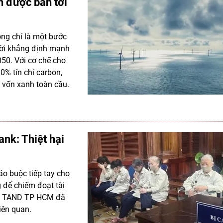
h được bán tới
ông chỉ là một bước
 lời khẳng định mạnh
50. Với cơ chế cho
0% tín chỉ carbon,
 vốn xanh toàn cầu.
ank: Thiệt hại
áo buộc tiếp tay cho
 để chiếm đoạt tài
tại TAND TP HCM đã
iên quan.