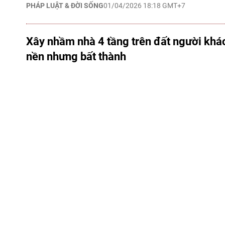
PHÁP LUẬT & ĐỜI SỐNG
01/04/2026 18:18 GMT+7
Xây nhầm nhà 4 tầng trên đất người khác
nền nhưng bất thành
vtv8.vtv.vn - Trong quá trình xét xử phúc thẩm, tòa án v
nhiều lần đề xuất phương án hòa giải như hoán đổi nền 
tháo dỡ căn nhà 4 tầng xây nhầm "do vô ý". Tuy nhiên, c
không đạt được thỏa thuận chung.
PHÁP LUẬT & ĐỜI SỐNG
01/04/2026 18:12 GMT+7
Ma trận nhãn Made in Vietnam: Doanh ngh
thiếu hiểu biết pháp lý
vtv8.vtv.vn - Sự nhầm lẫn giữa giấy chứng nhận xuất x
truy xuất nguồn gốc đang trở thành rào cản lớn, khiến 