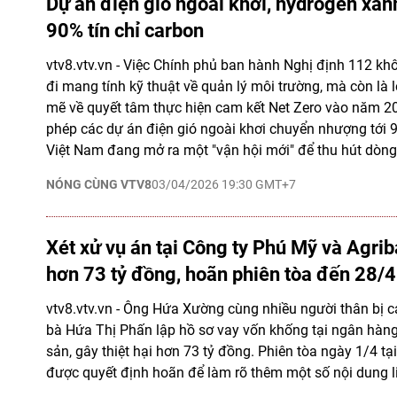
Dự án điện gió ngoài khơi, hydrogen xan
90% tín chỉ carbon
vtv8.vtv.vn - Việc Chính phủ ban hành Nghị định 112 kh
đi mang tính kỹ thuật về quản lý môi trường, mà còn là
mẽ về quyết tâm thực hiện cam kết Net Zero vào năm 20
phép các dự án điện gió ngoài khơi chuyển nhượng tới 9
Việt Nam đang mở ra một "vận hội mới" để thu hút dòng
NÓNG CÙNG VTV8
03/04/2026 19:30 GMT+7
Xét xử vụ án tại Công ty Phú Mỹ và Agrib
hơn 73 tỷ đồng, hoãn phiên tòa đến 28/4
vtv8.vtv.vn - Ông Hứa Xường cùng nhiều người thân bị c
bà Hứa Thị Phấn lập hồ sơ vay vốn khống tại ngân hàng
sản, gây thiệt hại hơn 73 tỷ đồng. Phiên tòa ngày 1/4 
được quyết định hoãn để làm rõ thêm một số nội dung l