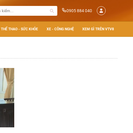
0905 884 040
THỂ THAO - SỨC KHỎE
XE - CÔNG NGHỆ
XEM GÌ TRÊN VTV8