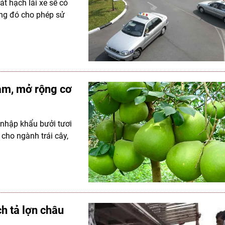
át hạch lái xe sẽ có
ong đó cho phép sử
am, mở rộng cơ
n nhập khẩu bưởi tươi
 cho ngành trái cây,
ch tả lợn châu