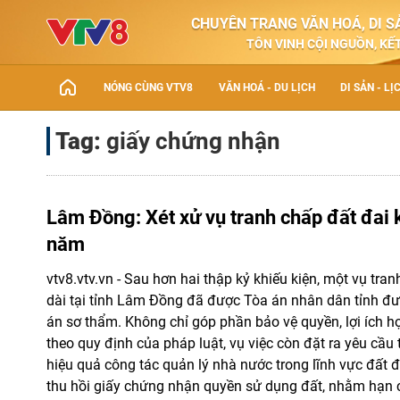
CHUYÊN TRANG VĂN HOÁ, DI SẢ
TÔN VINH CỘI NGUỒN, KẾT
NÓNG CÙNG VTV8
VĂN HOÁ - DU LỊCH
DI SẢN - LỊ
Tag:
giấy chứng nhận
Lâm Đồng: Xét xử vụ tranh chấp đất đai 
năm
vtv8.vtv.vn - Sau hơn hai thập kỷ khiếu kiện, một vụ tra
dài tại tỉnh Lâm Đồng đã được Tòa án nhân dân tỉnh đưa
án sơ thẩm. Không chỉ góp phần bảo vệ quyền, lợi ích 
theo quy định của pháp luật, vụ việc còn đặt ra yêu cầu 
hiệu quả công tác quản lý nhà nước trong lĩnh vực đất đa
thu hồi giấy chứng nhận quyền sử dụng đất, nhằm hạn c