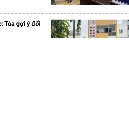
: Tòa gợi ý đổi
à viện kiểm sát đã
đất để tránh việc
ác bên liên quan
iệp hụt hơi vì
ứ, nhãn hàng hóa và
nhiều sản phẩm Việt