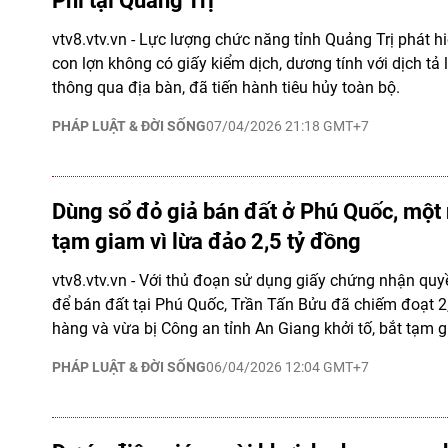
Phi tại Quảng Trị
vtv8.vtv.vn - Lực lượng chức năng tỉnh Quảng Trị phát hi
con lợn không có giấy kiểm dịch, dương tính với dịch tả 
thông qua địa bàn, đã tiến hành tiêu hủy toàn bộ.
PHÁP LUẬT & ĐỜI SỐNG
07/04/2026 21:18 GMT+7
Dùng sổ đỏ giả bán đất ở Phú Quốc, một 
tạm giam vì lừa đảo 2,5 tỷ đồng
vtv8.vtv.vn - Với thủ đoạn sử dụng giấy chứng nhận quy
để bán đất tại Phú Quốc, Trần Tấn Bửu đã chiếm đoạt 2
hàng và vừa bị Công an tỉnh An Giang khởi tố, bắt tạm 
PHÁP LUẬT & ĐỜI SỐNG
06/04/2026 12:04 GMT+7