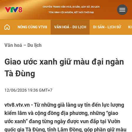
CHUYÊN TRANG VĂN HOÁ, DI SẢN, LỊCH SỬ, DU LỊCH
TÔN VINH CỘI NGUỒN, KẾT NỐI THỜI ĐẠI
NÓNG CÙNG VTV8
VĂN HOÁ - DU LỊCH
DI SẢN - LỊCH SỬ
KI
Văn hoá – Du lịch
Giao ước xanh giữ màu đại ngàn
Tà Đùng
12/06/2026 19:36 GMT+7
vtv8.vtv.vn - Từ những già làng uy tín đến lực lượng
kiểm lâm và cộng đồng địa phương, những “giao
ước xanh” đang từng ngày được vun đắp tại Vườn
quốc gia Tà Đùng, tỉnh Lâm Đồng, góp phần giữ màu