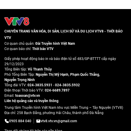
CHUYÊN TRANG VĂN HÓA, DI SẢN, LỊCH SỬ VÀ DU LỊCH VTV8 - THỜI BÁO
VTV
Cơ quan chủ quản:
Đài Truyền hình Việt Nam
Cơ quan báo chí:
Thời báo VTV
Giấy phép hoạt động báo in và báo điện tử số 483/GP-BTTTT cấp ngày
29/12/2023
Tổng Biên tập:
Vũ Thanh Thủy
Phó Tổng Biên Tập:
Nguyễn Thị Mỹ Hạnh
,
Phạm Quốc Thắng
,
Nguyễn Trọng Ninh
Tổng đài VTV:
024-3835.5931
-
024-3835.5932
Ðiện thoại Thời báo VTV:
024-6689.7897
Email:
toasoan@vtv.vn
Liên hệ quảng cáo và truyền thông
Trung tâm Truyền hình Việt Nam khu vực Miền Trung – Tây Nguyên (VTV8)
Địa chỉ: 258 Bạch Đằng, phường Hải Châu, thành phố Đà Nẵng
0905 884 040
vtv8.vtv.vn@gmail.com
Theo dõi chúng tôi trên các nền tảng