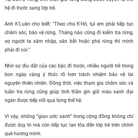
hệ đi trước sang lớp trẻ.
Anh K'Luân cho biết:
"Theo chú K'Hô, tụi em phải tiếp tục
chăm sóc, bảo vệ rừng. Tháng nào cũng đi kiểm tra rừng,
sợ người ta xâm nhập, săn bắt hoặc phá rừng thì mình
phải đi coi."
Nhờ sự dìu dắt của các bậc đi trước, nhiều người trẻ trong
bon ngày càng ý thức rõ hơn trách nhiệm bảo vệ tài
nguyên thiên nhiên. Đồng thời, việc tham gia chăm sóc và
tuần tra rừng cũng giúp tinh thần gìn giữ màu xanh đại
ngàn được tiếp nối qua từng thế hệ.
Vì vậy, những “giao ước xanh” trong cộng đồng không chỉ
được duy trì mà còn tiếp tục lan tỏa đến lớp trẻ trên chính
quê hương mình.