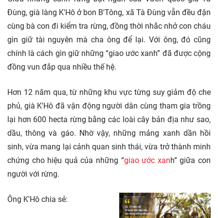
Đùng, già làng K'Hô ở bon B'Tông, xã Tà Đùng vẫn đều đặn
cùng bà con đi kiểm tra rừng, đồng thời nhắc nhở con cháu
gìn giữ tài nguyên mà cha ông để lại. Với ông, đó cũng
chính là cách gìn giữ những “giao ước xanh” đã được cộng
đồng vun đắp qua nhiều thế hệ.
Hơn 12 năm qua, từ những khu vực từng suy giảm độ che
phủ, già K'Hô đã vận động người dân cùng tham gia trồng
lại hơn 600 hecta rừng bằng các loài cây bản địa như sao,
dầu, thông và gáo. Nhờ vậy, những mảng xanh dần hồi
sinh, vừa mang lại cảnh quan sinh thái, vừa trở thành minh
chứng cho hiệu quả của những “
giao ước xan
h” giữa con
người với rừng.
Ông K'Hô chia sẻ: