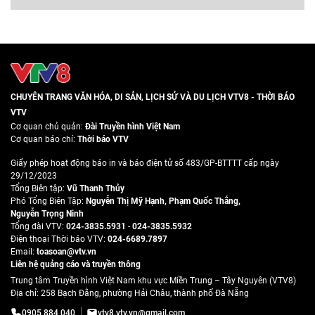
CHUYÊN TRANG VĂN HÓA, DI SẢN, LỊCH SỬ VÀ DU LỊCH VTV8 - THỜI BÁO
VTV
Cơ quan chủ quản:
Đài Truyền hình Việt Nam
Cơ quan báo chí:
Thời báo VTV
Giấy phép hoạt động báo in và báo điện tử số 483/GP-BTTTT cấp ngày
29/12/2023
Tổng Biên tập:
Vũ Thanh Thủy
Phó Tổng Biên Tập:
Nguyễn Thị Mỹ Hạnh
,
Phạm Quốc Thắng
,
Nguyễn Trọng Ninh
Tổng đài VTV:
024-3835.5931
-
024-3835.5932
Ðiện thoại Thời báo VTV:
024-6689.7897
Email:
toasoan@vtv.vn
Liên hệ quảng cáo và truyền thông
Trung tâm Truyền hình Việt Nam khu vực Miền Trung – Tây Nguyên (VTV8)
Địa chỉ: 258 Bạch Đằng, phường Hải Châu, thành phố Đà Nẵng
0905 884 040
vtv8.vtv.vn@gmail.com