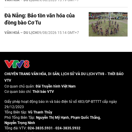
VĂN HOÁ – DU LỊCH
09/08/2026 15:19 GMT+7
Đà Nẵng: Bảo tồn văn hóa của
đồng bào Cơ Tu
VĂN HOÁ – DU LỊCH
09/08/2026 15:14 GMT+7
CHUYÊN TRANG VĂN HÓA, DI SẢN, LỊCH SỬ VÀ DU LỊCH VTV8 - THỜI BÁO
VTV
Cơ quan chủ quản:
Đài Truyền hình Việt Nam
Cơ quan báo chí:
Thời báo VTV
Giấy phép hoạt động báo in và báo điện tử số 483/GP-BTTTT cấp ngày
29/12/2023
Tổng Biên tập:
Vũ Thanh Thủy
Phó Tổng Biên Tập:
Nguyễn Thị Mỹ Hạnh
,
Phạm Quốc Thắng
,
Nguyễn Trọng Ninh
Tổng đài VTV:
024-3835.5931
-
024-3835.5932