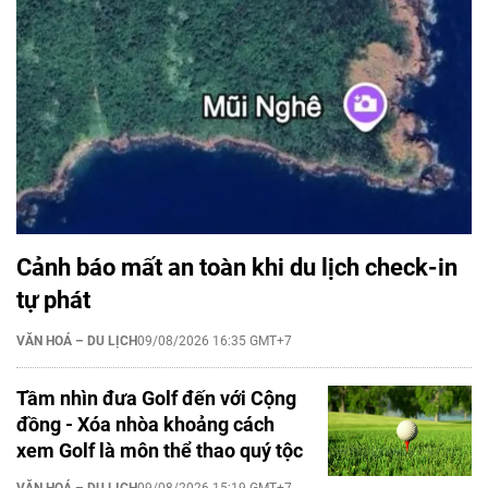
Cảnh báo mất an toàn khi du lịch check-in
tự phát
VĂN HOÁ – DU LỊCH
09/08/2026 16:35 GMT+7
Tầm nhìn đưa Golf đến với Cộng
đồng - Xóa nhòa khoảng cách
xem Golf là môn thể thao quý tộc