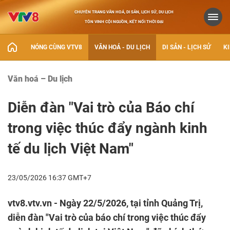
CHUYÊN TRANG VĂN HOÁ, DI SẢN, LỊCH SỬ, DU LỊCH
TÔN VINH CỘI NGUỒN, KẾT NỐI THỜI ĐẠI
NÓNG CÙNG VTV8
VĂN HOÁ - DU LỊCH
DI SẢN - LỊCH SỬ
KI
Văn hoá – Du lịch
Diễn đàn "Vai trò của Báo chí
trong việc thúc đẩy ngành kinh
tế du lịch Việt Nam"
23/05/2026 16:37 GMT+7
vtv8.vtv.vn - Ngày 22/5/2026, tại tỉnh Quảng Trị,
diễn đàn "Vai trò của báo chí trong việc thúc đẩy