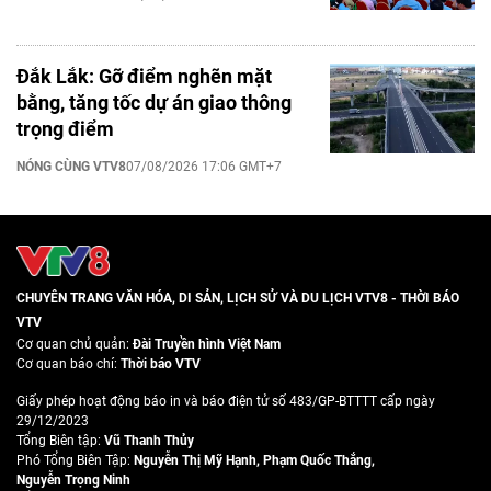
Đắk Lắk: Gỡ điểm nghẽn mặt
bằng, tăng tốc dự án giao thông
trọng điểm
NÓNG CÙNG VTV8
07/08/2026 17:06 GMT+7
CHUYÊN TRANG VĂN HÓA, DI SẢN, LỊCH SỬ VÀ DU LỊCH VTV8 - THỜI BÁO
VTV
Cơ quan chủ quản:
Đài Truyền hình Việt Nam
Cơ quan báo chí:
Thời báo VTV
Giấy phép hoạt động báo in và báo điện tử số 483/GP-BTTTT cấp ngày
29/12/2023
Tổng Biên tập:
Vũ Thanh Thủy
Phó Tổng Biên Tập:
Nguyễn Thị Mỹ Hạnh
,
Phạm Quốc Thắng
,
Nguyễn Trọng Ninh