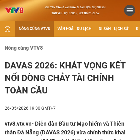
CHUYÊN TRANG VĂN HOÁ, DI SẢN, LỊCH SỬ, DU LỊCH
TÔN VINH CỘI NGUỒN, KẾT NỐI THỜI ĐẠI
NÓNG CÙNG VTV8
VĂN HOÁ - DU LỊCH
DI SẢN - LỊCH SỬ
KI
Nóng cùng VTV8
DAVAS 2026: KHÁT VỌNG KẾT
NỐI DÒNG CHẢY TÀI CHÍNH
TOÀN CẦU
26/05/2026 19:30 GMT+7
vtv8.vtv.vn- Diễn đàn Đầu tư Mạo hiểm và Thiên
thần Đà Nẵng (DAVAS 2026) vừa chính thức khai