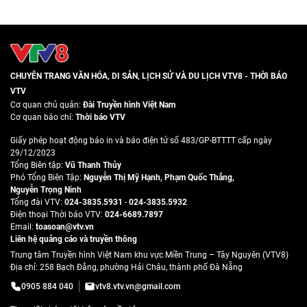
CHUYÊN TRANG VĂN HÓA, DI SẢN, LỊCH SỬ VÀ DU LỊCH VTV8 - THỜI BÁO
VTV
Cơ quan chủ quản:
Đài Truyền hình Việt Nam
Cơ quan báo chí:
Thời báo VTV
Giấy phép hoạt động báo in và báo điện tử số 483/GP-BTTTT cấp ngày
29/12/2023
Tổng Biên tập:
Vũ Thanh Thủy
Phó Tổng Biên Tập:
Nguyễn Thị Mỹ Hạnh
,
Phạm Quốc Thắng
,
Nguyễn Trọng Ninh
Tổng đài VTV:
024-3835.5931
-
024-3835.5932
Ðiện thoại Thời báo VTV:
024-6689.7897
Email:
toasoan@vtv.vn
Liên hệ quảng cáo và truyền thông
Trung tâm Truyền hình Việt Nam khu vực Miền Trung – Tây Nguyên (VTV8)
Địa chỉ: 258 Bạch Đằng, phường Hải Châu, thành phố Đà Nẵng
0905 884 040
vtv8.vtv.vn@gmail.com