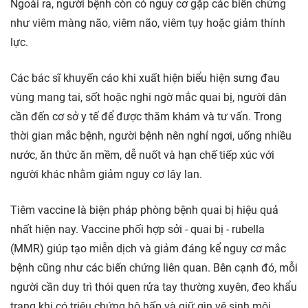
Ngoài ra, người bệnh còn có nguy cơ gặp các biến chứng
như viêm màng não, viêm não, viêm tụy hoặc giảm thính
lực.
Các bác sĩ khuyến cáo khi xuất hiện biểu hiện sưng đau
vùng mang tai, sốt hoặc nghi ngờ mắc quai bị, người dân
cần đến cơ sở y tế để được thăm khám và tư vấn. Trong
thời gian mắc bệnh, người bệnh nên nghỉ ngơi, uống nhiều
nước, ăn thức ăn mềm, dễ nuốt và hạn chế tiếp xúc với
người khác nhằm giảm nguy cơ lây lan.
Tiêm vaccine là biện pháp phòng bệnh quai bị hiệu quả
nhất hiện nay. Vaccine phối hợp sởi - quai bị - rubella
(MMR) giúp tạo miễn dịch và giảm đáng kể nguy cơ mắc
bệnh cũng như các biến chứng liên quan. Bên cạnh đó, mỗi
người cần duy trì thói quen rửa tay thường xuyên, đeo khẩu
trang khi có triệu chứng hô hấp và giữ gìn vệ sinh môi