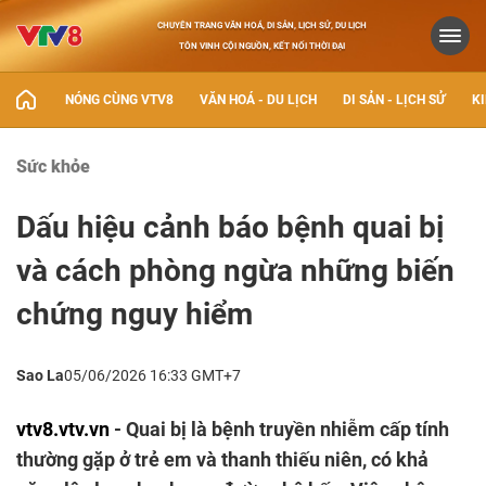
CHUYÊN TRANG VĂN HOÁ, DI SẢN, LỊCH SỬ, DU LỊCH
TÔN VINH CỘI NGUỒN, KẾT NỐI THỜI ĐẠI
NÓNG CÙNG VTV8
VĂN HOÁ - DU LỊCH
DI SẢN - LỊCH SỬ
KI
Sức khỏe
Dấu hiệu cảnh báo bệnh quai bị
và cách phòng ngừa những biến
chứng nguy hiểm
Sao La
05/06/2026 16:33 GMT+7
vtv8.vtv.vn
- Quai bị là bệnh truyền nhiễm cấp tính
thường gặp ở trẻ em và thanh thiếu niên, có khả