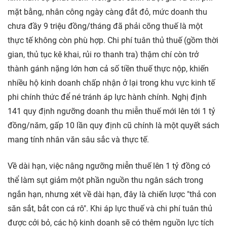
mặt bằng, nhân công ngày càng đắt đỏ, mức doanh thu
chưa đầy 9 triệu đồng/tháng đã phải cõng thuế là một
thực tế không còn phù hợp. Chi phí tuân thủ thuế (gồm thời
gian, thủ tục kê khai, rủi ro thanh tra) thậm chí còn trở
thành gánh nặng lớn hơn cả số tiền thuế thực nộp, khiến
nhiều hộ kinh doanh chấp nhận ở lại trong khu vực kinh tế
phi chính thức để né tránh áp lực hành chính. Nghị định
141 quy định ngưỡng doanh thu miễn thuế mới lên tới 1 tỷ
đồng/năm, gấp 10 lần quy định cũ chính là một quyết sách
mang tính nhân văn sâu sắc và thực tế.
Về dài hạn, việc nâng ngưỡng miễn thuế lên 1 tỷ đồng có
thể làm sụt giảm một phần nguồn thu ngân sách trong
ngắn hạn, nhưng xét về dài hạn, đây là chiến lược "thả con
săn sắt, bắt con cá rô". Khi áp lực thuế và chi phí tuân thủ
được cởi bỏ, các hộ kinh doanh sẽ có thêm nguồn lực tích