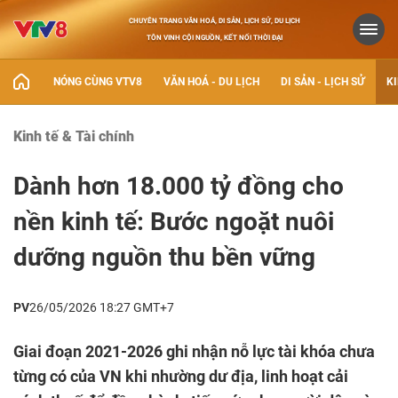
CHUYÊN TRANG VĂN HOÁ, DI SẢN, LỊCH SỬ, DU LỊCH
TÔN VINH CỘI NGUỒN, KẾT NỐI THỜI ĐẠI
NÓNG CÙNG VTV8
VĂN HOÁ - DU LỊCH
DI SẢN - LỊCH SỬ
KI
Kinh tế & Tài chính
Dành hơn 18.000 tỷ đồng cho
nền kinh tế: Bước ngoặt nuôi
dưỡng nguồn thu bền vững
PV
26/05/2026 18:27 GMT+7
Giai đoạn 2021-2026 ghi nhận nỗ lực tài khóa chưa
từng có của VN khi nhường dư địa, linh hoạt cải