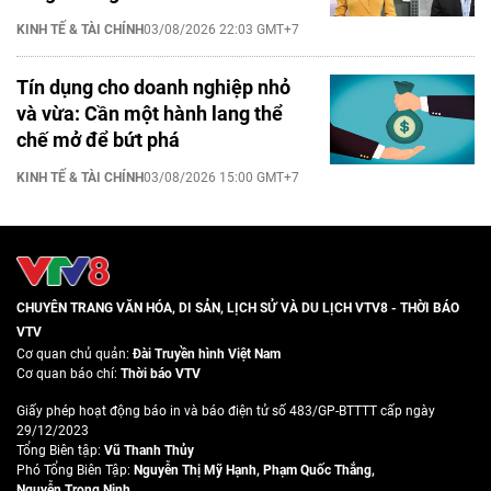
KINH TẾ & TÀI CHÍNH
03/08/2026 22:03 GMT+7
Tín dụng cho doanh nghiệp nhỏ
và vừa: Cần một hành lang thể
chế mở để bứt phá
KINH TẾ & TÀI CHÍNH
03/08/2026 15:00 GMT+7
CHUYÊN TRANG VĂN HÓA, DI SẢN, LỊCH SỬ VÀ DU LỊCH VTV8 - THỜI BÁO
VTV
Cơ quan chủ quản:
Đài Truyền hình Việt Nam
Cơ quan báo chí:
Thời báo VTV
Giấy phép hoạt động báo in và báo điện tử số 483/GP-BTTTT cấp ngày
29/12/2023
Tổng Biên tập:
Vũ Thanh Thủy
Phó Tổng Biên Tập:
Nguyễn Thị Mỹ Hạnh
,
Phạm Quốc Thắng
,
Nguyễn Trọng Ninh