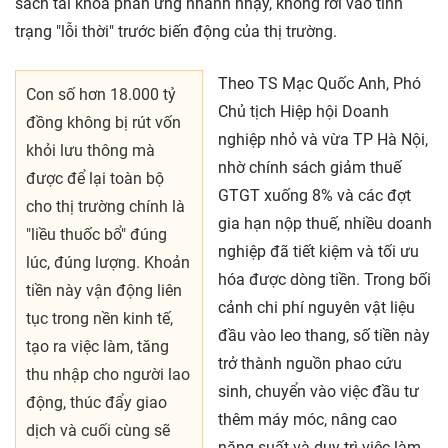
sách tài khóa phản ứng nhanh nhạy, không rơi vào tình
trạng "lỗi thời" trước biến động của thị trường.
Theo TS Mạc Quốc Anh, Phó
Con số hơn 18.000 tỷ
Chủ tịch Hiệp hội Doanh
đồng không bị rút vốn
nghiệp nhỏ và vừa TP Hà Nội,
khỏi lưu thông mà
nhờ chính sách giảm thuế
được để lại toàn bộ
GTGT xuống 8% và các đợt
cho thị trường chính là
gia hạn nộp thuế, nhiều doanh
"liều thuốc bổ" đúng
nghiệp đã tiết kiệm và tối ưu
lúc, đúng lượng. Khoản
hóa được dòng tiền. Trong bối
tiền này vận động liên
cảnh chi phí nguyên vật liệu
tục trong nền kinh tế,
đầu vào leo thang, số tiền này
tạo ra việc làm, tăng
trở thành nguồn phao cứu
thu nhập cho người lao
sinh, chuyển vào việc đầu tư
động, thúc đẩy giao
thêm máy móc, nâng cao
dịch và cuối cùng sẽ
năng suất và duy trì việc làm