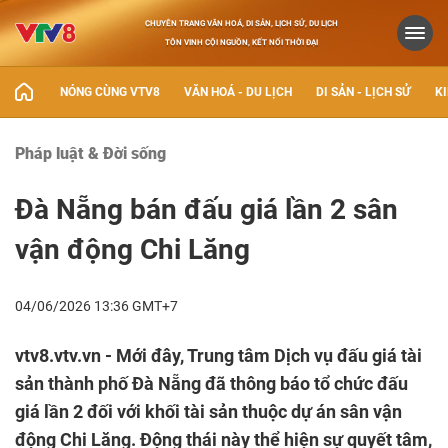
CHUYÊN TRANG VĂN HOÁ, DI SẢN, LỊCH SỬ, DU LỊCH
TÔN VINH CỘI NGUỒN, KẾT NỐI THỜI ĐẠI
NÓNG CÙNG VTV8
VĂN HOÁ - DU LỊCH
DI SẢN - LỊCH SỬ
KI
Pháp luật & Đời sống
Đà Nẵng bán đấu giá lần 2 sân
vận động Chi Lăng
04/06/2026 13:36 GMT+7
vtv8.vtv.vn - Mới đây, Trung tâm Dịch vụ đấu giá tài
sản thành phố Đà Nẵng đã thông báo tổ chức đấu
giá lần 2 đối với khối tài sản thuộc dự án sân vận
động Chi Lăng. Động thái này thể hiện sự quyết tâm,