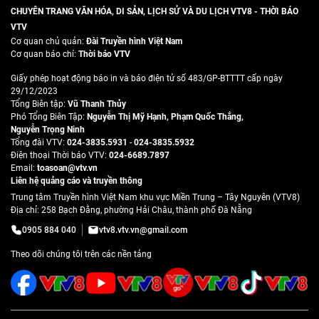
CHUYÊN TRANG VĂN HÓA, DI SẢN, LỊCH SỬ VÀ DU LỊCH VTV8 - THỜI BÁO
VTV
Cơ quan chủ quản:
Đài Truyền hình Việt Nam
Cơ quan báo chí:
Thời báo VTV
Giấy phép hoạt động báo in và báo điện tử số 483/GP-BTTTT cấp ngày
29/12/2023
Tổng Biên tập:
Vũ Thanh Thủy
Phó Tổng Biên Tập:
Nguyễn Thị Mỹ Hạnh
,
Phạm Quốc Thắng
,
Nguyễn Trọng Ninh
Tổng đài VTV:
024-3835.5931
-
024-3835.5932
Ðiện thoại Thời báo VTV:
024-6689.7897
Email:
toasoan@vtv.vn
Liên hệ quảng cáo và truyền thông
Trung tâm Truyền hình Việt Nam khu vực Miền Trung – Tây Nguyên (VTV8)
Địa chỉ: 258 Bạch Đằng, phường Hải Châu, thành phố Đà Nẵng
0905 884 040
vtv8.vtv.vn@gmail.com
Theo dõi chúng tôi trên các nền tảng