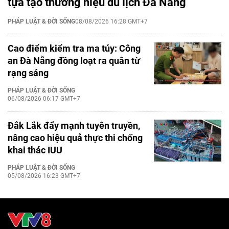
tựa tạo thương hiệu du lịch Đà Nẵng
PHÁP LUẬT & ĐỜI SỐNG
08/08/2026 16:28 GMT+7
Cao điểm kiểm tra ma túy: Công
an Đà Nẵng đồng loạt ra quân từ
rạng sáng
PHÁP LUẬT & ĐỜI SỐNG
06/08/2026 06:17 GMT+7
Đắk Lắk đẩy mạnh tuyên truyền,
nâng cao hiệu quả thực thi chống
khai thác IUU
PHÁP LUẬT & ĐỜI SỐNG
05/08/2026 16:23 GMT+7