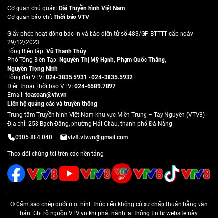
Cơ quan chủ quản:
Đài Truyền hình Việt Nam
Cơ quan báo chí:
Thời báo VTV
Giấy phép hoạt động báo in và báo điện tử số 483/GP-BTTTT cấp ngày
29/12/2023
Tổng Biên tập:
Vũ Thanh Thủy
Phó Tổng Biên Tập:
Nguyễn Thị Mỹ Hạnh
,
Phạm Quốc Thắng
,
Nguyễn Trọng Ninh
Tổng đài VTV:
024-3835.5931
-
024-3835.5932
Ðiện thoại Thời báo VTV:
024-6689.7897
Email:
toasoan@vtv.vn
Liên hệ quảng cáo và truyền thông
Trung tâm Truyền hình Việt Nam khu vực Miền Trung – Tây Nguyên (VTV8)
Địa chỉ: 258 Bạch Đằng, phường Hải Châu, thành phố Đà Nẵng
0905 884 040
vtv8.vtv.vn@gmail.com
Theo dõi chúng tôi trên các nền tảng
® Cấm sao chép dưới mọi hình thức nếu không có sự chấp thuận bằng văn
bản. Ghi rõ nguồn VTV.vn khi phát hành lại thông tin từ website này.