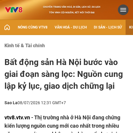
CHUYÊN TRANG VĂN HOÁ, DI SẢN, LỊCH SỬ, DU LỊCH
TÔN VINH CỘI NGUỒN, KẾT NỐI THỜI ĐẠI
NÓNG CÙNG VTV8
VĂN HOÁ - DU LỊCH
DI SẢN - LỊCH SỬ
KI
Kinh tế & Tài chính
Bất động sản Hà Nội bước vào
giai đoạn sàng lọc: Nguồn cung
lập kỷ lục, giao dịch chững lại
Sao La
08/07/2026 12:31 GMT+7
vtv8.vtv.vn
- Thị trường nhà ở Hà Nội đang chứng
kiến lượng nguồn cung mới cao nhất trong nhiều