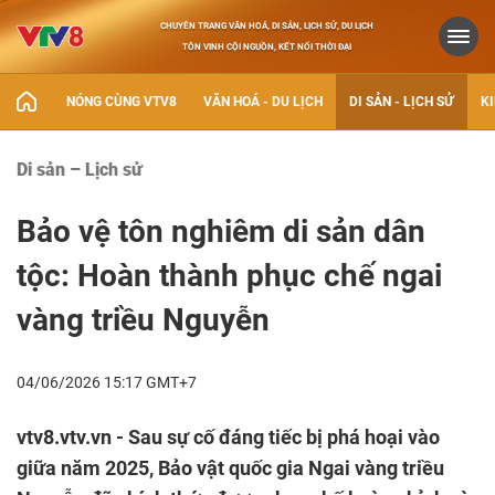
CHUYÊN TRANG VĂN HOÁ, DI SẢN, LỊCH SỬ, DU LỊCH
TÔN VINH CỘI NGUỒN, KẾT NỐI THỜI ĐẠI
NÓNG CÙNG VTV8
VĂN HOÁ - DU LỊCH
DI SẢN - LỊCH SỬ
KI
Di sản – Lịch sử
Bảo vệ tôn nghiêm di sản dân
tộc: Hoàn thành phục chế ngai
vàng triều Nguyễn
04/06/2026 15:17 GMT+7
vtv8.vtv.vn - Sau sự cố đáng tiếc bị phá hoại vào
giữa năm 2025, Bảo vật quốc gia Ngai vàng triều