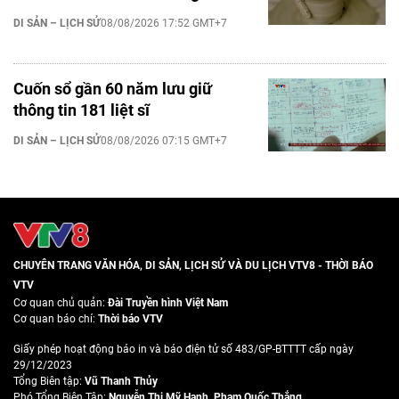
DI SẢN – LỊCH SỬ
08/08/2026 17:52 GMT+7
Cuốn sổ gần 60 năm lưu giữ
thông tin 181 liệt sĩ
DI SẢN – LỊCH SỬ
08/08/2026 07:15 GMT+7
CHUYÊN TRANG VĂN HÓA, DI SẢN, LỊCH SỬ VÀ DU LỊCH VTV8 - THỜI BÁO
VTV
Cơ quan chủ quản:
Đài Truyền hình Việt Nam
Cơ quan báo chí:
Thời báo VTV
Giấy phép hoạt động báo in và báo điện tử số 483/GP-BTTTT cấp ngày
29/12/2023
Tổng Biên tập:
Vũ Thanh Thủy
Phó Tổng Biên Tập:
Nguyễn Thị Mỹ Hạnh
,
Phạm Quốc Thắng
,