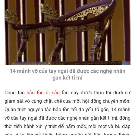
14 mảnh vỡ của tay ngai đã được các nghệ nhân
gắn kết tỉ mỉ
Công tác
bảo tồn di sản
lần này được thực thi dưới sự
giám sát vô cùng chặt chẽ của một hội đồng chuyên môn.
Quán triệt nguyên tắc bảo tồn tối đa yếu tố gốc, 14 mảnh
vỡ của tay ngai đã được các nghệ nhân gắn kết tỉ mỉ, đồng
thời tiến hành xử lý triệt để nấm mốc, mối mọt và bù đắp
các vị trí khuyết thiếu bằng nguồn vật liệu tương thích.