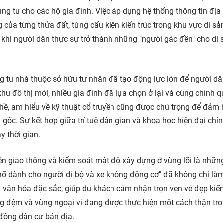
ùng tu cho các hộ gia đình. Việc áp dụng hệ thống thông tin địa 
 của từng thửa đất, từng cấu kiện kiến trúc trong khu vực di sả
khi người dân thực sự trở thành những "người gác đền" cho di 
ng tu nhà thuộc sở hữu tư nhân đã tạo động lực lớn để người d
hu đô thị mới, nhiều gia đình đã lựa chọn ở lại và cùng chính q
nghề, am hiểu về kỹ thuật cổ truyền cũng được chú trọng để đảm
 gốc. Sự kết hợp giữa trí tuệ dân gian và khoa học hiện đại chín
y thời gian.
iện giao thông và kiểm soát mật độ xây dựng ở vùng lõi là nhữ
"Phố dành cho người đi bộ và xe không động cơ" đã không chỉ là
n văn hóa đặc sắc, giúp du khách cảm nhận trọn vẹn vẻ đẹp kiến
ùng đệm và vùng ngoại vi đang được thực hiện một cách thận tr
đồng dân cư bản địa.