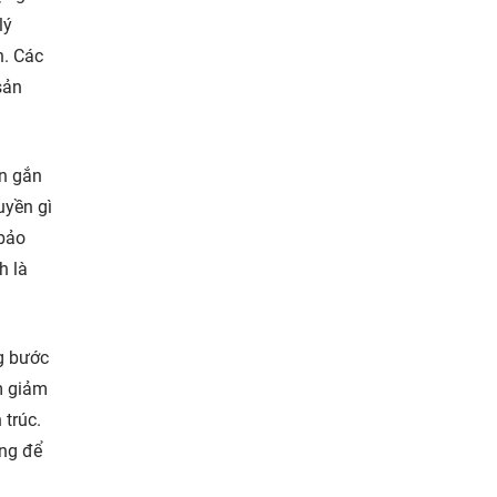
lý
n. Các
sản
ân gắn
uyền gì
 bảo
h là
ng bước
m giảm
 trúc.
ọng để