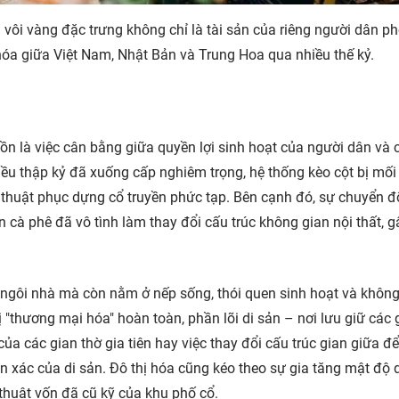
ôi vàng đặc trưng không chỉ là tài sản của riêng người dân ph
hóa giữa Việt Nam, Nhật Bản và Trung Hoa qua nhiều thế kỷ.
ồn là việc cân bằng giữa quyền lợi sinh hoạt của người dân và 
hiều thập kỷ đã xuống cấp nghiêm trọng, hệ thống kèo cột bị mố
ỹ thuật phục dựng cổ truyền phức tạp. Bên cạnh đó, sự chuyển đ
cà phê đã vô tình làm thay đổi cấu trúc không gian nội thất, g
ền ngôi nhà mà còn nằm ở nếp sống, thói quen sinh hoạt và không
 "thương mại hóa" hoàn toàn, phần lõi di sản – nơi lưu giữ các g
ủa các gian thờ gia tiên hay việc thay đổi cấu trúc gian giữa để
 xác của di sản. Đô thị hóa cũng kéo theo sự gia tăng mật độ 
 thuật vốn đã cũ kỹ của khu phố cổ.