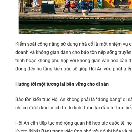
Kiểm soát công năng sử dụng nhà cổ là một nhiệm vụ cấp
doanh và không gian dành cho bảo tồn nếp sống truyền
trình hoặc không phù hợp với không gian văn hóa cần đư
động đến hạ tầng kiến trúc sẽ giúp Hội An vừa phát triể
Hướng tới một tương lai bền vững cho di sản
Bảo tồn kiến trúc Hội An không phải là "đóng băng" di s
chỉ có được khi lợi ích từ du lịch được tái đầu tư trực t
Hội An cần tiếp tục mở rộng quan hệ hợp tác quốc tế, học
Kyoto (Nhật Bản) trong việc ứng phó với đô thị hóa và biế