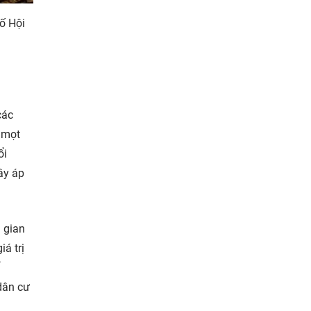
ố Hội
các
i mọt
ổi
ây áp
 gian
iá trị
dân cư