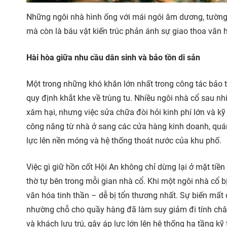
Những ngôi nhà hình ống với mái ngói âm dương, tường v
mà còn là báu vật kiến trúc phản ánh sự giao thoa văn 
Hài hòa giữa nhu cầu dân sinh và bảo tồn di sản
Một trong những khó khăn lớn nhất trong công tác bảo t
quy định khắt khe về trùng tu. Nhiều ngôi nhà cổ sau n
xâm hại, nhưng việc sửa chữa đòi hỏi kinh phí lớn và k
công năng từ nhà ở sang các cửa hàng kinh doanh, quán 
lực lên nền móng và hệ thống thoát nước của khu phố.
Việc gì giữ hồn cốt Hội An không chỉ dừng lại ở mặt ti
thờ tự bên trong mỗi gian nhà cổ. Khi một ngôi nhà cổ bị
văn hóa tinh thần – dễ bị tổn thương nhất. Sự biến mất c
nhường chỗ cho quầy hàng đã làm suy giảm đi tính chân
và khách lưu trú, gây áp lực lớn lên hệ thống hạ tầng kỹ