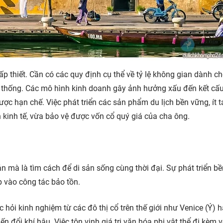
 thiết. Cần có các quy định cụ thể về tỷ lệ không gian dành ch
 thống. Các mô hình kinh doanh gây ảnh hưởng xấu đến kết cấ
ợc hạn chế. Việc phát triển các sản phẩm du lịch bền vững, ít t
n kinh tế, vừa bảo vệ được vốn cổ quý giá của cha ông.
ản mà là tìm cách để di sản sống cùng thời đại. Sự phát triển b
iếp vào công tác bảo tồn.
 hỏi kinh nghiệm từ các đô thị cổ trên thế giới như Venice (Ý) 
n đổi khí hậu. Việc tôn vinh giá trị văn hóa phi vật thể đi kèm 