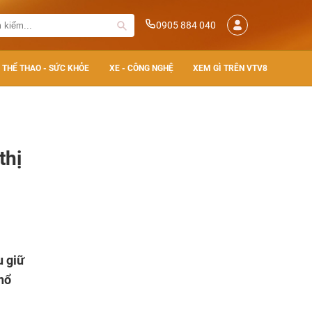
0905 884 040
THỂ THAO - SỨC KHỎE
XE - CÔNG NGHỆ
XEM GÌ TRÊN VTV8
thị
u giữ
nổ