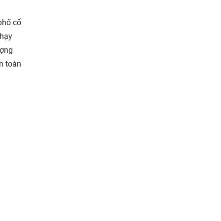
phố cổ
nhạy
ượng
an toàn