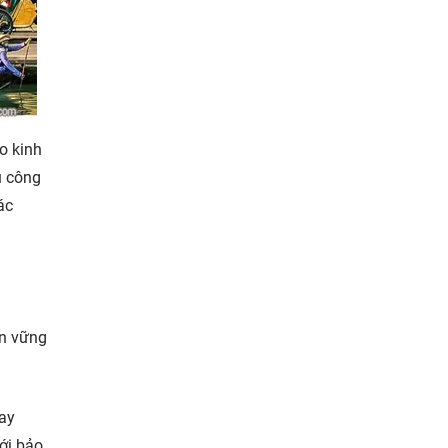
o kinh
u công
ác
ền vững
hay
với bảo