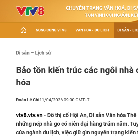
CHUYÊN TRANG VĂN HOÁ, DI SẢ
TÔN VINH CỘI NGUỒN, KẾT
NÓNG CÙNG VTV8
VĂN HOÁ - DU LỊCH
DI SẢN - LỊ
Di sản – Lịch sử
Bảo tồn kiến trúc các ngôi nhà 
hóa
Đoàn Lê Chi
11/04/2026 09:00 GMT+7
vtv8.vtv.vn
- Đô thị cổ Hội An, Di sản Văn hóa Th
những nếp nhà gỗ có niên đại hàng trăm năm. Tuy 
của ngành du lịch, việc giữ gìn nguyên trạng kiến