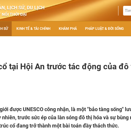
N, LỊCH SỬ, DU LỊCH
 NỐI THỜI ĐẠI
CH SỬ
KINH TẾ & TÀI CHÍNH
KHÁM PHÁ
PHÁP LUẬT & ĐỜI SỐNG
cổ tại Hội An trước tác động của đô 
ế giới được UNESCO công nhận, là một "bảo tàng sống" lư
nhiên, trước sức ép của làn sóng đô thị hóa và sự bùng 
 trúc cổ đang trở thành một bài toán đầy thách thức.