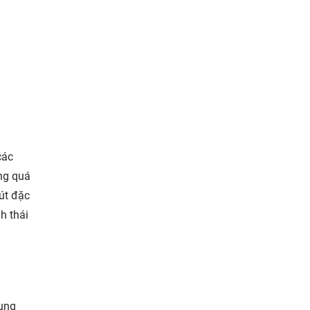
các
ng quá
hút đặc
h thái
dụng