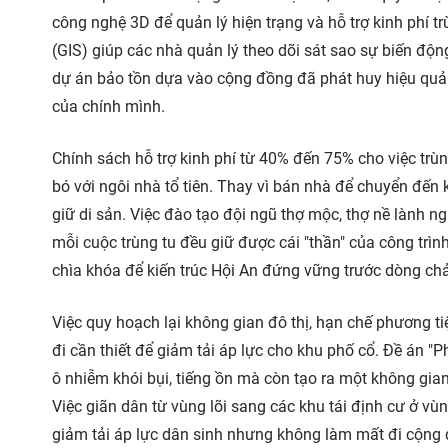
công nghệ 3D để quản lý hiện trạng và hỗ trợ kinh phí tr
(GIS) giúp các nhà quản lý theo dõi sát sao sự biến động
dự án bảo tồn dựa vào cộng đồng đã phát huy hiệu quả 
của chính mình.
Chính sách hỗ trợ kinh phí từ 40% đến 75% cho việc trù
bó với ngôi nhà tổ tiên. Thay vì bán nhà để chuyển đến k
giữ di sản. Việc đào tạo đội ngũ thợ mộc, thợ nề lành 
mỗi cuộc trùng tu đều giữ được cái "thần" của công trình
chìa khóa để kiến trúc Hội An đứng vững trước dòng chả
Việc quy hoạch lại không gian đô thị, hạn chế phương t
đi cần thiết để giảm tải áp lực cho khu phố cổ. Đề án 
ô nhiễm khói bụi, tiếng ồn mà còn tạo ra một không gia
Việc giãn dân từ vùng lõi sang các khu tái định cư ở v
giảm tải áp lực dân sinh nhưng không làm mất đi cộng 