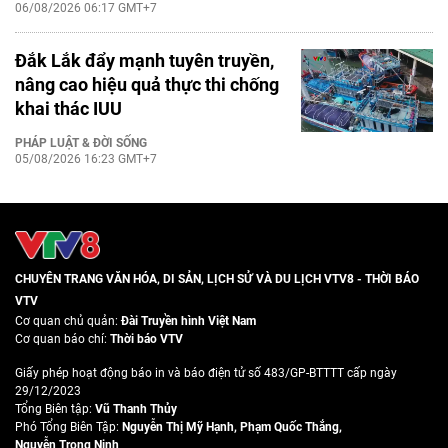
06/08/2026 06:17 GMT+7
Đắk Lắk đẩy mạnh tuyên truyền,
nâng cao hiệu quả thực thi chống
khai thác IUU
PHÁP LUẬT & ĐỜI SỐNG
05/08/2026 16:23 GMT+7
CHUYÊN TRANG VĂN HÓA, DI SẢN, LỊCH SỬ VÀ DU LỊCH VTV8 - THỜI BÁO
VTV
Cơ quan chủ quản:
Đài Truyền hình Việt Nam
Cơ quan báo chí:
Thời báo VTV
Giấy phép hoạt động báo in và báo điện tử số 483/GP-BTTTT cấp ngày
29/12/2023
Tổng Biên tập:
Vũ Thanh Thủy
Phó Tổng Biên Tập:
Nguyễn Thị Mỹ Hạnh
,
Phạm Quốc Thắng
,
Nguyễn Trọng Ninh