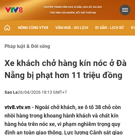
CHUYÊN TRANG VĂN HOÁ, DI SẢN, LỊCH SỬ, DU LỊCH
TÔN VINH CỘI NGUỒN, KẾT NỐI THỜI ĐẠI
NÓNG CÙNG VTV8
VĂN HOÁ - DU LỊCH
DI SẢN - LỊCH SỬ
KI
Pháp luật & Đời sống
Xe khách chở hàng kín nóc ở Đà
Nẵng bị phạt hơn 11 triệu đồng
Sao La
26/04/2026 18:13 GMT+7
vtv8.vtv.vn
- Ngoài chở khách, xe ô tô 38 chỗ còn
nhồi hàng trong khoang hành khách và chất kín
hàng hóa trên nóc xe, vi phạm nghiêm trọng quy
định an toàn giao thông. Lực lượng Cảnh sát giao