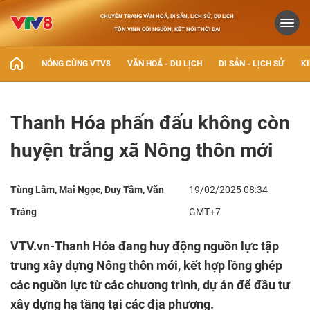
CHUYÊN TRANG VĂN HOÁ, DI SẢN, LỊCH SỬ, DU LỊCH
TÔN VINH CỘI NGUỒN, KẾT NỐI THỜI ĐẠI
NÓNG CÙNG VTV8
VĂN HOÁ - DU LỊCH
DI SẢN - LỊCH SỬ
KI
Thanh Hóa phấn đấu không còn
huyện trắng xã Nông thôn mới
Tùng Lâm, Mai Ngọc, Duy Tâm, Văn
19/02/2025 08:34
Tráng
GMT+7
VTV.vn-Thanh Hóa đang huy động nguồn lực tập
trung xây dựng Nông thôn mới, kết hợp lồng ghép
các nguồn lực từ các chương trình, dự án để đầu tư
xây dựng hạ tầng tại các địa phương.