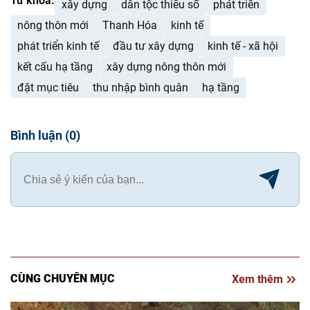
Từ khóa:
xây dựng
dân tộc thiểu số
phát triển
nông thôn mới
Thanh Hóa
kinh tế
phát triển kinh tế
đầu tư xây dựng
kinh tế - xã hội
kết cấu hạ tầng
xây dựng nông thôn mới
đặt mục tiêu
thu nhập bình quân
hạ tầng
Bình luận
(
0
)
CÙNG CHUYÊN MỤC
Xem thêm