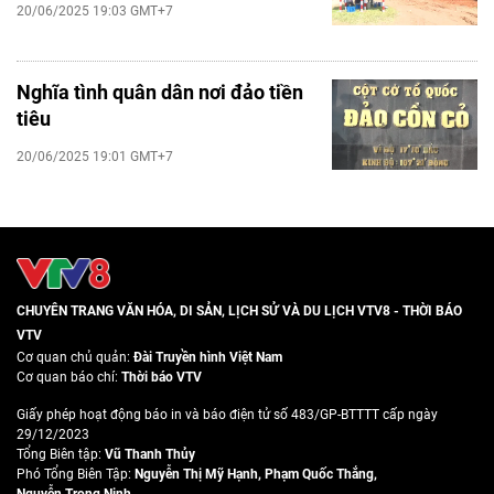
20/06/2025 19:03 GMT+7
Nghĩa tình quân dân nơi đảo tiền
tiêu
20/06/2025 19:01 GMT+7
CHUYÊN TRANG VĂN HÓA, DI SẢN, LỊCH SỬ VÀ DU LỊCH VTV8 - THỜI BÁO
VTV
Cơ quan chủ quản:
Đài Truyền hình Việt Nam
Cơ quan báo chí:
Thời báo VTV
Giấy phép hoạt động báo in và báo điện tử số 483/GP-BTTTT cấp ngày
29/12/2023
Tổng Biên tập:
Vũ Thanh Thủy
Phó Tổng Biên Tập:
Nguyễn Thị Mỹ Hạnh
,
Phạm Quốc Thắng
,