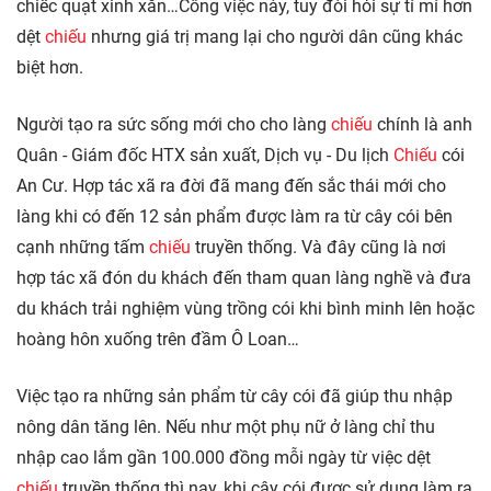
chiếc quạt xinh xắn…Công việc này, tuy đòi hỏi sự tỉ mỉ hơn
dệt
chiếu
nhưng giá trị mang lại cho người dân cũng khác
biệt hơn.
Người tạo ra sức sống mới cho cho làng
chiếu
chính là anh
Quân - Giám đốc HTX sản xuất, Dịch vụ - Du lịch
Chiếu
cói
An Cư. Hợp tác xã ra đời đã mang đến sắc thái mới cho
làng khi có đến 12 sản phẩm được làm ra từ cây cói bên
cạnh những tấm
chiếu
truyền thống. Và đây cũng là nơi
hợp tác xã đón du khách đến tham quan làng nghề và đưa
du khách trải nghiệm vùng trồng cói khi bình minh lên hoặc
hoàng hôn xuống trên đầm Ô Loan…
Việc tạo ra những sản phẩm từ cây cói đã giúp thu nhập
nông dân tăng lên. Nếu như một phụ nữ ở làng chỉ thu
nhập cao lắm gần 100.000 đồng mỗi ngày từ việc dệt
chiếu
truyền thống thì nay, khi cây cói được sử dụng làm ra