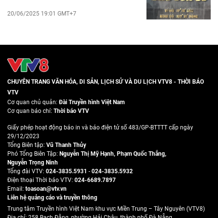
20/06/2025 19:01 GMT+7
CHUYÊN TRANG VĂN HÓA, DI SẢN, LỊCH SỬ VÀ DU LỊCH VTV8 - THỜI BÁO
VTV
Cơ quan chủ quản:
Đài Truyền hình Việt Nam
Cơ quan báo chí:
Thời báo VTV
Giấy phép hoạt động báo in và báo điện tử số 483/GP-BTTTT cấp ngày
29/12/2023
Tổng Biên tập:
Vũ Thanh Thủy
Phó Tổng Biên Tập:
Nguyễn Thị Mỹ Hạnh
,
Phạm Quốc Thắng
,
Nguyễn Trọng Ninh
Tổng đài VTV:
024-3835.5931
-
024-3835.5932
Ðiện thoại Thời báo VTV:
024-6689.7897
Email:
toasoan@vtv.vn
Liên hệ quảng cáo và truyền thông
Trung tâm Truyền hình Việt Nam khu vực Miền Trung – Tây Nguyên (VTV8)
Địa chỉ: 258 Bạch Đằng, phường Hải Châu, thành phố Đà Nẵng