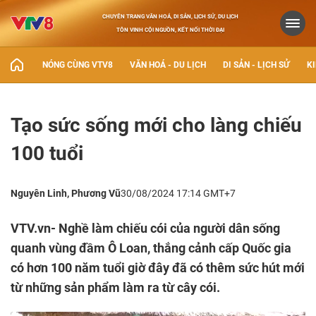
CHUYÊN TRANG VĂN HOÁ, DI SẢN, LỊCH SỬ, DU LỊCH
TÔN VINH CỘI NGUỒN, KẾT NỐI THỜI ĐẠI
NÓNG CÙNG VTV8
VĂN HOÁ - DU LỊCH
DI SẢN - LỊCH SỬ
KI
Tạo sức sống mới cho làng chiếu
100 tuổi
Nguyên Linh, Phương Vũ
30/08/2024 17:14 GMT+7
VTV.vn- Nghề làm chiếu cói của người dân sống
quanh vùng đầm Ô Loan, thắng cảnh cấp Quốc gia
có hơn 100 năm tuổi giờ đây đã có thêm sức hút mới
từ những sản phẩm làm ra từ cây cói.