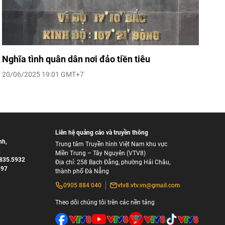
Nghĩa tình quân dân nơi đảo tiền tiêu
20/06/2025 19:01 GMT+7
Liên hệ quảng cáo và truyền thông
nh
,
Trung tâm Truyền hình Việt Nam khu vực
h
Miền Trung – Tây Nguyên (VTV8)
835.5932
Địa chỉ: 258 Bạch Đằng, phường Hải Châu,
897
thành phố Đà Nẵng
0905 884 040
vtv8.vtv.vn@gmail.com
Theo dõi chúng tôi trên các nền tảng