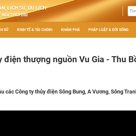
N, LỊCH SỬ, DU LỊCH
 NỐI THỜI ĐẠI
CH SỬ
KINH TẾ & TÀI CHÍNH
KHÁM PHÁ
PHÁP LUẬT & ĐỜI SỐNG
 điện thượng nguồn Vu Gia - Thu B
u các Công ty thủy điện Sông Bung, A Vương, Sông Tra