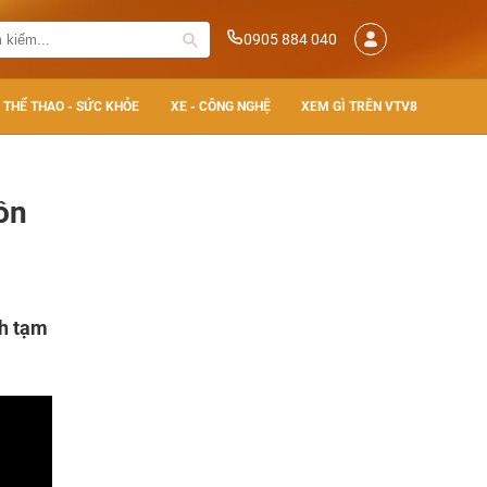
0905 884 040
THỂ THAO - SỨC KHỎE
XE - CÔNG NGHỆ
XEM GÌ TRÊN VTV8
ồn
nh tạm