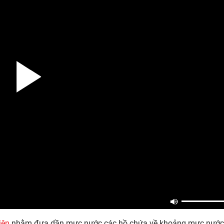
iện
nhằm đưa dần mực nước các hồ chứa về khoảng mực nước