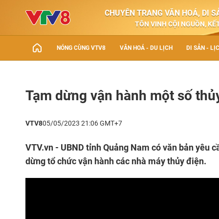
CHUYÊN TRANG VĂN HOÁ, DI SẢ
TÔN VINH CỘI NGUỒN, KẾT
NÓNG CÙNG VTV8
VĂN HOÁ - DU LỊCH
DI SẢN - LỊ
Tạm dừng vận hành một số thủy
VTV8
05/05/2023 21:06 GMT+7
VTV.vn - UBND tỉnh Quảng Nam có văn bản yêu cầ
dừng tổ chức vận hành các nhà máy thủy điện.