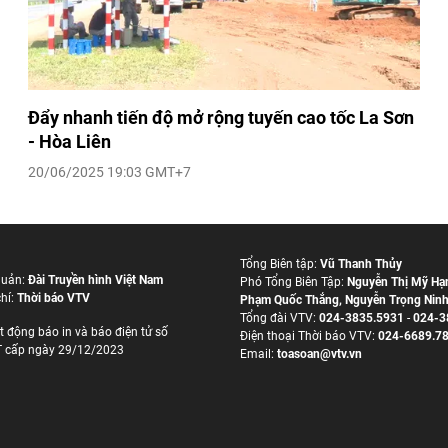
Đẩy nhanh tiến độ mở rộng tuyến cao tốc La Sơn
- Hòa Liên
20/06/2025 19:03 GMT+7
Tổng Biên tập:
Vũ Thanh Thủy
quản:
Đài Truyền hình Việt Nam
Phó Tổng Biên Tập:
Nguyễn Thị Mỹ Hạ
hí:
Thời báo VTV
Phạm Quốc Thắng
,
Nguyễn Trọng Nin
Tổng đài VTV:
024-3835.5931
-
024-3
t động báo in và báo điện tử số
Ðiện thoại Thời báo VTV:
024-6689.7
 cấp ngày 29/12/2023
Email:
toasoan@vtv.vn