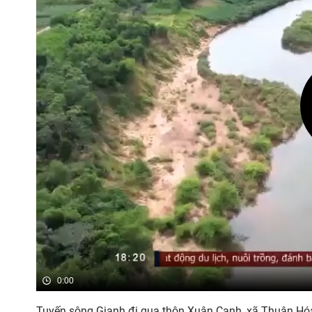
0:00
Tuyến sông Gianh đi qua thôn Xuân Canh, xã Thuận Hóa