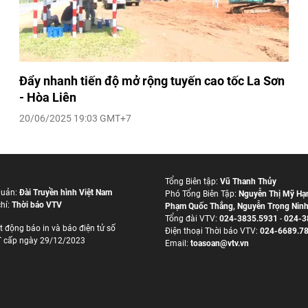
Đẩy nhanh tiến độ mở rộng tuyến cao tốc La Sơn
- Hòa Liên
20/06/2025 19:03 GMT+7
Tổng Biên tập:
Vũ Thanh Thủy
quản:
Đài Truyền hình Việt Nam
Phó Tổng Biên Tập:
Nguyễn Thị Mỹ Hạ
hí:
Thời báo VTV
Phạm Quốc Thắng
,
Nguyễn Trọng Nin
Tổng đài VTV:
024-3835.5931
-
024-3
t động báo in và báo điện tử số
Ðiện thoại Thời báo VTV:
024-6689.7
 cấp ngày 29/12/2023
Email:
toasoan@vtv.vn