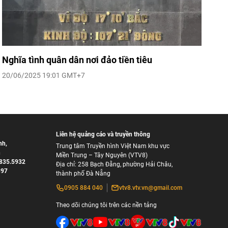
Nghĩa tình quân dân nơi đảo tiền tiêu
20/06/2025 19:01 GMT+7
Liên hệ quảng cáo và truyền thông
nh
,
Trung tâm Truyền hình Việt Nam khu vực
h
Miền Trung – Tây Nguyên (VTV8)
835.5932
Địa chỉ: 258 Bạch Đằng, phường Hải Châu,
897
thành phố Đà Nẵng
0905 884 040
vtv8.vtv.vn@gmail.com
Theo dõi chúng tôi trên các nền tảng