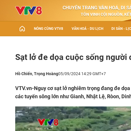
CHUYÊN TRANG VĂN HOÁ, DI SẢ
TÔN VINH CỘI NGUỒN, KẾT
NÓNG CÙNG VTV8
VĂN HOÁ - DU LỊCH
DI SẢN - LỊ
Sạt lở đe dọa cuộc sống người
Hồ Chiến, Trọng Hoàng
05/09/2024 14:29 GMT+7
VTV.vn-Nguy cơ sạt lở nghiêm trọng đang đe dọa 
các tuyến sông lớn như Gianh, Nhật Lệ, Ròon, Din