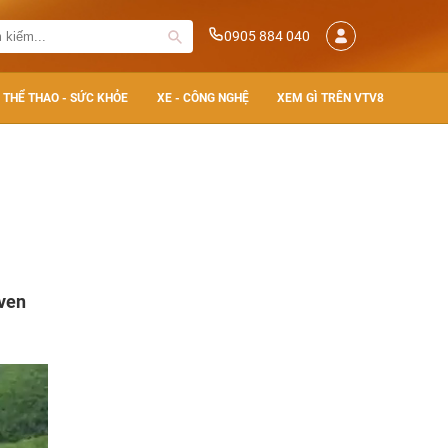
0905 884 040
THỂ THAO - SỨC KHỎE
XE - CÔNG NGHỆ
XEM GÌ TRÊN VTV8
 ven