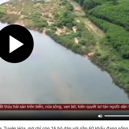
, Tuyên Hóa, giờ chỉ còn 16 hộ dân với gần 60 khẩu đang sống