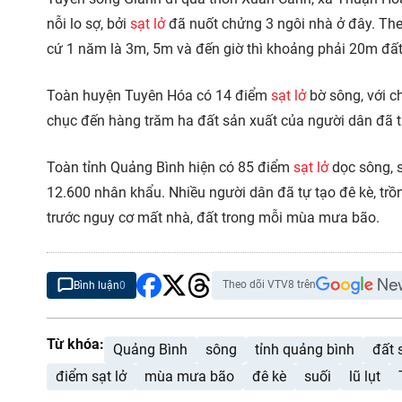
nỗi lo sợ, bởi
sạt lở
đã nuốt chửng 3 ngôi nhà ở đây. The
cứ 1 năm là 3m, 5m và đến giờ thì khoảng phải 20m đất
Toàn huyện Tuyên Hóa có 14 điểm
sạt lở
bờ sông, với c
chục đến hàng trăm ha đất sản xuất của người dân đã t
Toàn tỉnh Quảng Bình hiện có 85 điểm
sạt lở
dọc sông, s
12.600 nhân khẩu. Nhiều người dân đã tự tạo đê kè, trồng
trước nguy cơ mất nhà, đất trong mỗi mùa mưa bão.
Theo dõi VTV8 trên
Bình luận
0
Từ khóa:
Quảng Bình
sông
tỉnh quảng bình
đất 
điểm sạt lở
mùa mưa bão
đê kè
suối
lũ lụt