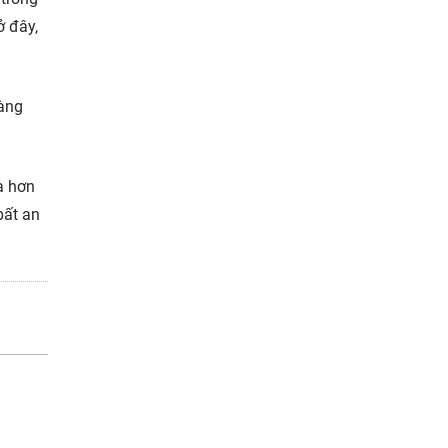
ở đây,
àng
à hơn
bất an