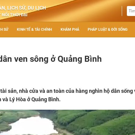
N, LỊCH SỬ, DU LỊCH
 NỐI THỜI ĐẠI
CH SỬ
KINH TẾ & TÀI CHÍNH
KHÁM PHÁ
PHÁP LUẬT & ĐỜI SỐNG
 dân ven sông ở Quảng Bình
tài sản, nhà cửa và an toàn của hàng nghìn hộ dân sống
h và Lý Hòa ở Quảng Bình.