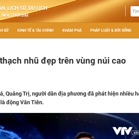
N, LỊCH SỬ, DU LỊCH
 NỐI THỜI ĐẠI
CH SỬ
KINH TẾ & TÀI CHÍNH
KHÁM PHÁ
PHÁP LUẬT & ĐỜI SỐNG
thạch nhũ đẹp trên vùng núi cao
á, Quảng Trị, người dân địa phương đã phát hiện nhiều 
 là động Vân Tiên.