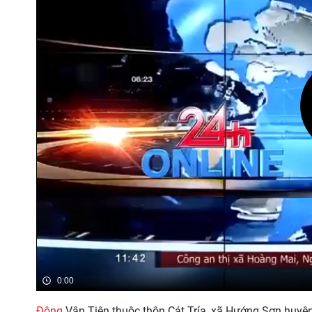
0:00
Động
Vân Tiên thuộc thôn Cát Trỉa, xã Hướng Sơn huyệ