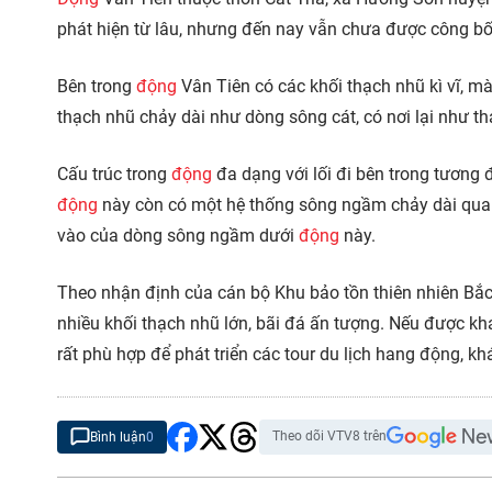
phát hiện từ lâu, nhưng đến nay vẫn chưa được công bố
Bên trong
động
Vân Tiên có các khối thạch nhũ kì vĩ, mà
thạch nhũ chảy dài như dòng sông cát, có nơi lại như 
Cấu trúc trong
động
đa dạng với lối đi bên trong tương đ
động
này còn có một hệ thống sông ngầm chảy dài qua
vào của dòng sông ngầm dưới
động
này.
Theo nhận định của cán bộ Khu bảo tồn thiên nhiên B
nhiều khối thạch nhũ lớn, bãi đá ấn tượng. Nếu được kh
rất phù hợp để phát triển các tour du lịch hang động, k
Theo dõi VTV8 trên
Bình luận
0