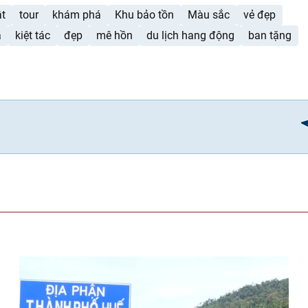
ật
tour
khám phá
Khu bảo tồn
Màu sắc
vẻ đẹp
a
kiệt tác
đẹp
mê hồn
du lịch hang động
ban tặng