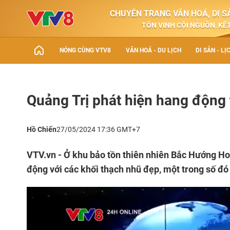
CHUYÊN TRANG VĂN HOÁ, DI SẢ
TÔN VINH CỘI NGUỒN, KẾT
NÓNG CÙNG VTV8
VĂN HOÁ - DU LỊCH
DI SẢN - LỊ
Quảng Trị phát hiện hang động 
Hồ Chiến
27/05/2024 17:36 GMT+7
VTV.vn - Ở khu bảo tồn thiên nhiên Bắc Hướng Ho
động với các khối thạch nhũ đẹp, một trong số đó