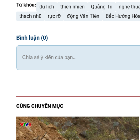
Từ khóa:
du lịch
thiên nhiên
Quảng Trị
nghệ thu
thạch nhũ
rực rỡ
động Vân Tiên
Bắc Hướng Hó
Bình luận
(
0
)
CÙNG CHUYÊN MỤC