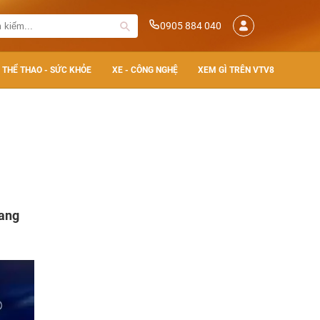
0905 884 040
THỂ THAO - SỨC KHỎE
XE - CÔNG NGHỆ
XEM GÌ TRÊN VTV8
hang