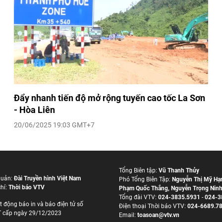
Đẩy nhanh tiến độ mở rộng tuyến cao tốc La Sơn
- Hòa Liên
20/06/2025 19:03 GMT+7
Tổng Biên tập:
Vũ Thanh Thủy
quản:
Đài Truyền hình Việt Nam
Phó Tổng Biên Tập:
Nguyễn Thị Mỹ Hạ
hí:
Thời báo VTV
Phạm Quốc Thắng
,
Nguyễn Trọng Nin
Tổng đài VTV:
024-3835.5931
-
024-3
t động báo in và báo điện tử số
Ðiện thoại Thời báo VTV:
024-6689.7
 cấp ngày 29/12/2023
Email:
toasoan@vtv.vn