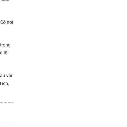
 Có nơi
 trong
à lối
âu với
Tiên,