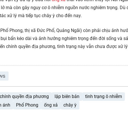
ạt lở mà còn gây nguy cơ ô nhiễm nguồn nước nghiêm trọng. Dù 
ác xử lý mà tiếp tục chây ỳ cho đến nay.
ã Phổ Phong, thị xã Đức Phổ, Quảng Ngãi) còn phải chịu ảnh hư
, bụi bẩn kéo dài và ảnh hưởng nghiêm trọng đến đời sống và s
ến chính quyền địa phương, tình trạng này vẫn chưa được xử lý 
chính quyền địa phương
lập biên bản
tình trạng ô nhiễm
n ánh
Phổ Phong
ống xả
chây ỳ