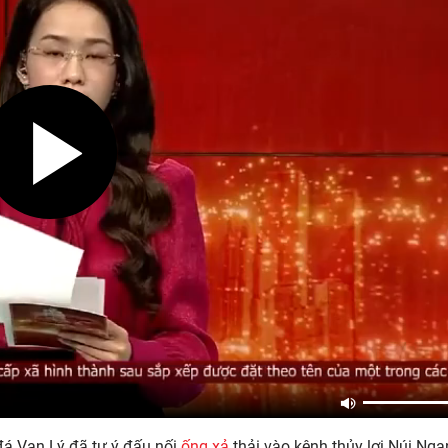
đá Vạn Lý đã tự ý đấu nối
ống xả
thải vào kênh thủy lợi Núi Nga