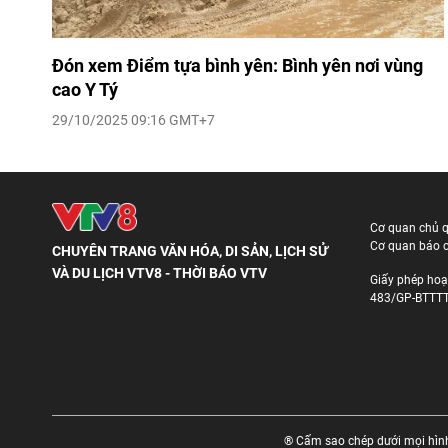
Đón xem Điểm tựa bình yên: Bình yên nơi vùng
cao Y Tý
29/10/2025 09:16 GMT+7
Cơ quan chủ 
Cơ quan báo c
CHUYÊN TRANG VĂN HÓA, DI SẢN, LỊCH SỬ
VÀ DU LỊCH VTV8 - THỜI BÁO VTV
Giấy phép hoạ
483/GP-BTTTT
® Cấm sao chép dưới mọi hình 