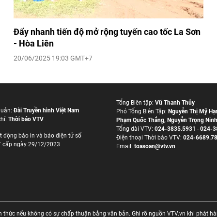
Đẩy nhanh tiến độ mở rộng tuyến cao tốc La Sơn
- Hòa Liên
20/06/2025 19:03 GMT+7
Tổng Biên tập:
Vũ Thanh Thủy
quản:
Đài Truyền hình Việt Nam
Phó Tổng Biên Tập:
Nguyễn Thị Mỹ Hạ
hí:
Thời báo VTV
Phạm Quốc Thắng
,
Nguyễn Trọng Nin
Tổng đài VTV:
024-3835.5931
-
024-3
t động báo in và báo điện tử số
Ðiện thoại Thời báo VTV:
024-6689.7
 cấp ngày 29/12/2023
Email:
toasoan@vtv.vn
thức nếu không có sự chấp thuận bằng văn bản. Ghi rõ nguồn VTV.vn khi phát hành