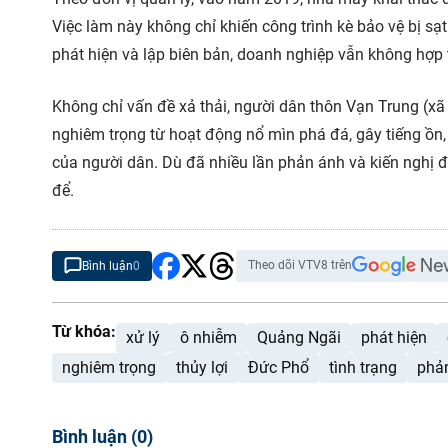
Việc làm này không chỉ khiến công trình kè bảo vệ bị s
phát hiện và lập biên bản, doanh nghiệp vẫn không hợp t
Không chỉ vấn đề xả thải, người dân thôn Vạn Trung (x
nghiêm trọng từ hoạt động nổ mìn phá đá, gây tiếng ồn
của người dân. Dù đã nhiều lần phản ánh và kiến nghị đ
để.
Theo dõi VTV8 trên
Bình luận
0
Từ khóa:
xử lý
ô nhiễm
Quảng Ngãi
phát hiện
nghiêm trọng
thủy lợi
Đức Phổ
tình trạng
phả
Bình luận
(
0
)