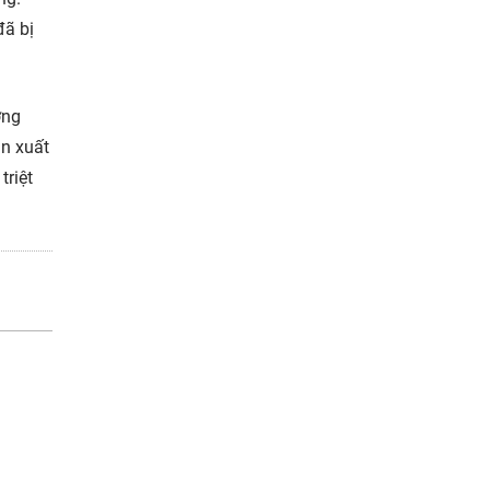
đã bị
ởng
ản xuất
triệt