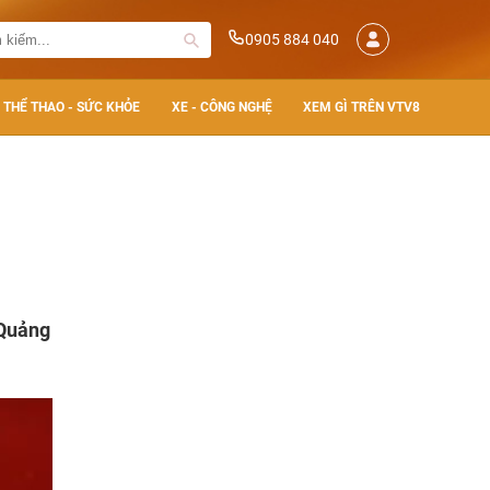
0905 884 040
THỂ THAO - SỨC KHỎE
XE - CÔNG NGHỆ
XEM GÌ TRÊN VTV8
 Quảng