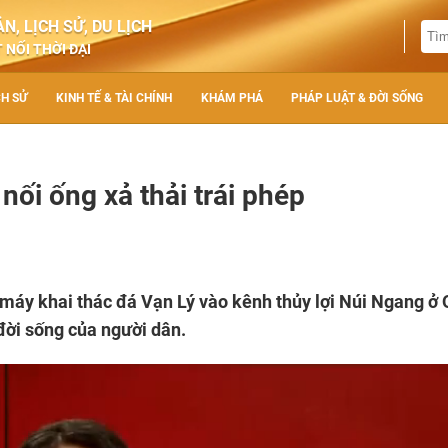
N, LỊCH SỬ, DU LỊCH
 NỐI THỜI ĐẠI
CH SỬ
KINH TẾ & TÀI CHÍNH
KHÁM PHÁ
PHÁP LUẬT & ĐỜI SỐNG
ối ống xả thải trái phép
à máy khai thác đá Vạn Lý vào kênh thủy lợi Núi Ngang ở
đời sống của người dân.