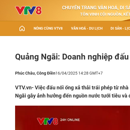
CHUYÊN TRANG VĂN HOÁ, DI SẢ
TÔN VINH CỘI NGUỒN, KẾT
NÓNG CÙNG VTV8
VĂN HOÁ - DU LỊCH
DI SẢN - LỊ
Quảng Ngãi: Doanh nghiệp đấu n
Phúc Châu, Công Điền
16/04/2025 14:28 GMT+7
VTV.vn- Việc đấu nối ống xả thải trái phép từ nh
Ngãi gây ảnh hưởng đến nguồn nước tưới tiêu và 