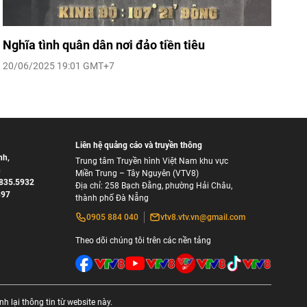
Nghĩa tình quân dân nơi đảo tiền tiêu
20/06/2025 19:01 GMT+7
Liên hệ quảng cáo và truyền thông
nh
,
Trung tâm Truyền hình Việt Nam khu vực
h
Miền Trung – Tây Nguyên (VTV8)
835.5932
Địa chỉ: 258 Bạch Đằng, phường Hải Châu,
897
thành phố Đà Nẵng
0905 884 040
vtv8.vtv.vn@gmail.com
Theo dõi chúng tôi trên các nền tảng
 lại thông tin từ website này.