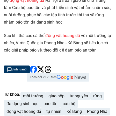
hộ
động vật hoang dã
Hà Nội đã bàn giao lại cho Trung
tâm Cứu hộ bảo tồn và phát triển sinh vật nhằm chăm sóc,
nuôi dưỡng, phục hồi các tập tính trước khi thả về rừng
nhằm bảo tồn đa dạng sinh học.
Sau khi thả các cá thể
động vật hoang dã
về môi trường tự
nhiên, Vườn Quốc gia Phong Nha - Kẻ Bàng sẽ tiếp tục có
các giải pháp bảo vệ, theo dõi để đảm bảo an toàn.
Bình luận
0
Theo dõi VTV8 trên
Từ khóa:
môi trường
giao nộp
tự nguyện
rừng
đa dạng sinh học
bảo tồn
cứu hộ
động vật hoang dã
tự nhiên
Kẻ Bàng
Phong Nha