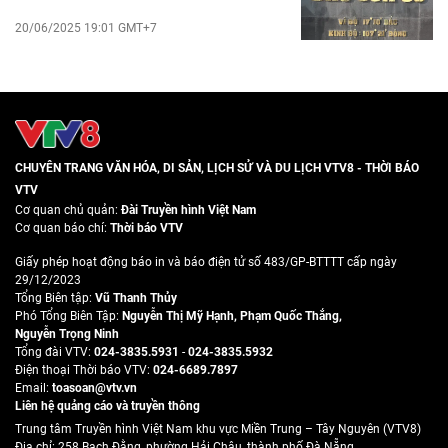
20/06/2025 19:01 GMT+7
CHUYÊN TRANG VĂN HÓA, DI SẢN, LỊCH SỬ VÀ DU LỊCH VTV8 - THỜI BÁO
VTV
Cơ quan chủ quản:
Đài Truyền hình Việt Nam
Cơ quan báo chí:
Thời báo VTV
Giấy phép hoạt động báo in và báo điện tử số 483/GP-BTTTT cấp ngày
29/12/2023
Tổng Biên tập:
Vũ Thanh Thủy
Phó Tổng Biên Tập:
Nguyễn Thị Mỹ Hạnh
,
Phạm Quốc Thắng
,
Nguyễn Trọng Ninh
Tổng đài VTV:
024-3835.5931
-
024-3835.5932
Ðiện thoại Thời báo VTV:
024-6689.7897
Email:
toasoan@vtv.vn
Liên hệ quảng cáo và truyền thông
Trung tâm Truyền hình Việt Nam khu vực Miền Trung – Tây Nguyên (VTV8)
Địa chỉ: 258 Bạch Đằng, phường Hải Châu, thành phố Đà Nẵng