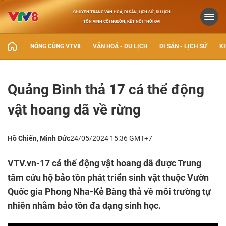
CHUYÊN TRANG VĂN HOÁ, DI SẢN, LỊCH SỬ, DU LỊCH
TÔN VINH CỘI NGUỒN, KẾT NỐI THỜI ĐẠI
NÓNG CÙNG VTV8
VĂN HOÁ - DU LỊCH
DI SẢN - LỊCH SỬ
KI
Quảng Bình thả 17 cá thể động
vật hoang dã về rừng
Hồ Chiến, Minh Đức
24/05/2024 15:36 GMT+7
VTV.vn-17 cá thể động vật hoang dã được Trung
tâm cứu hộ bảo tồn phát triển sinh vật thuộc Vườn
Quốc gia Phong Nha-Kẻ Bàng thả về môi trường tự
nhiên nhằm bảo tồn đa dạng sinh học.