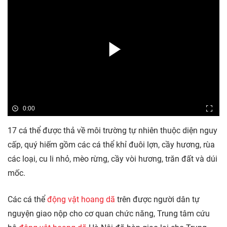
0:00
17 cá thể được thả về môi trường tự nhiên thuộc diện nguy
cấp, quý hiếm gồm các cá thể khỉ đuôi lợn, cầy hương, rùa
các loại, cu li nhỏ, mèo rừng, cầy vòi hương, trăn đất và dúi
mốc.
Các cá thể
động vật hoang dã
trên được người dân tự
nguyện giao nộp cho cơ quan chức năng, Trung tâm cứu