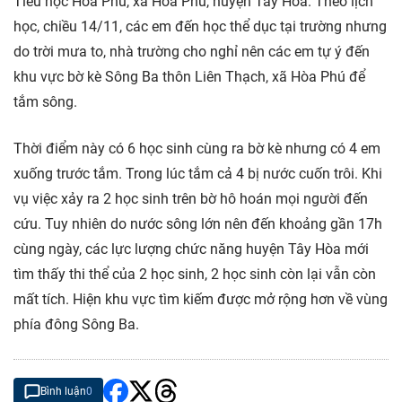
Tiểu học Hòa Phú, xã Hòa Phú, huyện Tây Hòa. Theo lịch
học, chiều 14/11, các em đến học thể dục tại trường nhưng
do trời mưa to, nhà trường cho nghỉ nên các em tự ý đến
khu vực bờ kè Sông Ba thôn Liên Thạch, xã Hòa Phú để
tắm sông.
Thời điểm này có 6 học sinh cùng ra bờ kè nhưng có 4 em
xuống trước tắm. Trong lúc tắm cả 4 bị nước cuốn trôi. Khi
vụ việc xảy ra 2 học sinh trên bờ hô hoán mọi người đến
cứu. Tuy nhiên do nước sông lớn nên đến khoảng gần 17h
cùng ngày, các lực lượng chức năng huyện Tây Hòa mới
tìm thấy thi thể của 2 học sinh, 2 học sinh còn lại vẫn còn
mất tích. Hiện khu vực tìm kiếm được mở rộng hơn về vùng
phía đông Sông Ba.
Bình luận
0