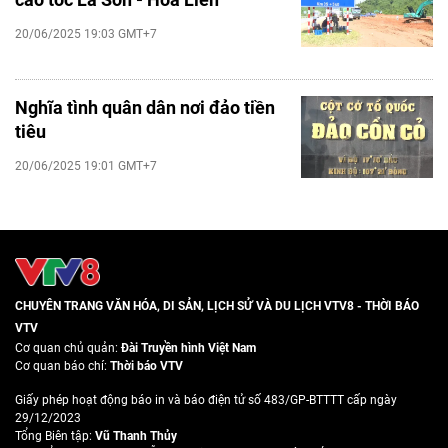
20/06/2025 19:03 GMT+7
Nghĩa tình quân dân nơi đảo tiền
tiêu
20/06/2025 19:01 GMT+7
CHUYÊN TRANG VĂN HÓA, DI SẢN, LỊCH SỬ VÀ DU LỊCH VTV8 - THỜI BÁO
VTV
Cơ quan chủ quản:
Đài Truyền hình Việt Nam
Cơ quan báo chí:
Thời báo VTV
Giấy phép hoạt động báo in và báo điện tử số 483/GP-BTTTT cấp ngày
29/12/2023
Tổng Biên tập:
Vũ Thanh Thủy