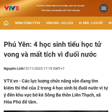
CHUYÊN TRANG VĂN HOÁ, DI SẢN, LỊCH SỬ, DU LỊCH
TÔN VINH CỘI NGUỒN, KẾT NỐI THỜI ĐẠI
NÓNG CÙNG VTV8
VĂN HOÁ - DU LỊCH
DI SẢN - LỊCH SỬ
KI
Phú Yên: 4 học sinh tiểu học tử
vong và mất tích vì đuối nước
Nguyên Linh
15/11/2023 17:19 GMT+7
VTV.vn - Các lực lượng chức năng vẫn đang tìm
kiếm thi thể của 2 trong 4 học sinh bị đuối nước vì tự
ý đến khu vực bờ kè Sông Ba thôn Liên Thạch, xã
Hòa Phú để tắm.