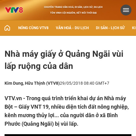
CHUYÊN TRANG VĂN HOÁ, DI SẢN, LỊCH SỬ, DU LỊCH
TÔN VINH CỘI NGUỒN, KẾT NỐI THỜI ĐẠI
NÓNG CÙNG VTV8
VĂN HOÁ - DU LỊCH
DI SẢN - LỊCH SỬ
KI
Nhà máy giấy ở Quảng Ngãi vùi
lấp ruộng của dân
Kim Dung, Hữu Thịnh (VTV8)
29/05/2018 08:40 GMT+7
VTV.vn - Trong quá trình triển khai dự án Nhà máy
Bột – Giấy VNT 19, nhiều diện tích đất nông nghiệp,
kênh mương thủy lợi... của người dân ở xã Bình
Phước (Quảng Ngãi) bị vùi lấp.