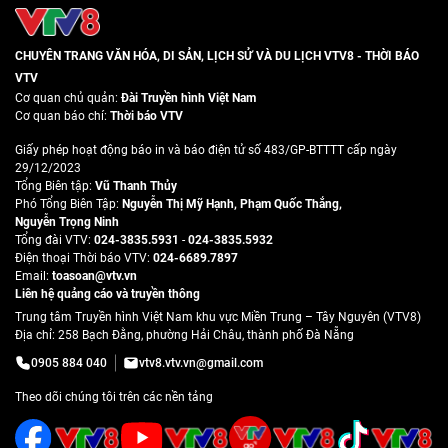
CHUYÊN TRANG VĂN HÓA, DI SẢN, LỊCH SỬ VÀ DU LỊCH VTV8 - THỜI BÁO
VTV
Cơ quan chủ quản:
Đài Truyền hình Việt Nam
Cơ quan báo chí:
Thời báo VTV
Giấy phép hoạt động báo in và báo điện tử số 483/GP-BTTTT cấp ngày
29/12/2023
Tổng Biên tập:
Vũ Thanh Thủy
Phó Tổng Biên Tập:
Nguyễn Thị Mỹ Hạnh
,
Phạm Quốc Thắng
,
Nguyễn Trọng Ninh
Tổng đài VTV:
024-3835.5931
-
024-3835.5932
Ðiện thoại Thời báo VTV:
024-6689.7897
Email:
toasoan@vtv.vn
Liên hệ quảng cáo và truyền thông
Trung tâm Truyền hình Việt Nam khu vực Miền Trung – Tây Nguyên (VTV8)
Địa chỉ: 258 Bạch Đằng, phường Hải Châu, thành phố Đà Nẵng
0905 884 040
vtv8.vtv.vn@gmail.com
Theo dõi chúng tôi trên các nền tảng