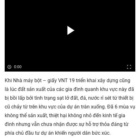
0:00
Khi Nhà máy bột – giấy VNT 19 triển khai xây dựng cũng
là lúc đất sản xuất của các gia đình quanh khu vực này đã
bị bồi lấp bởi tình trạng sạt lở đất, đá, nước rỉ sét từ thiết bị
cũ chảy từ trên khu vực của dự án tràn xuống. Đã 6 mùa vụ
không thể sản xuất, thiệt hại không nhỏ đến kinh tế gia
đình nhưng vẫn chưa nhận được sự hỗ trợ thỏa đáng từ
phía chủ đầu tư dự án khiến người dân bức xúc.