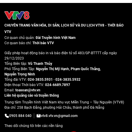
CHUYÊN TRANG VĂN HÓA, DI SẢN, LỊCH SỬ VÀ DU LỊCH VTV8 - THỜI BÁO
VTV
Cơ quan chủ quản:
Đài Truyền hình Việt Nam
Cơ quan báo chí:
Thời báo VTV
Giấy phép hoạt động báo in và báo điện tử số 483/GP-BTTTT cấp ngày
29/12/2023
Tổng Biên tập:
Vũ Thanh Thủy
Phó Tổng Biên Tập:
Nguyễn Thị Mỹ Hạnh
,
Phạm Quốc Thắng
,
Nguyễn Trọng Ninh
Tổng đài VTV:
024-3835.5931
-
024-3835.5932
Ðiện thoại Thời báo VTV:
024-6689.7897
Email:
toasoan@vtv.vn
Liên hệ quảng cáo và truyền thông
Trung tâm Truyền hình Việt Nam khu vực Miền Trung – Tây Nguyên (VTV8)
Địa chỉ: 258 Bạch Đằng, phường Hải Châu, thành phố Đà Nẵng
0905 884 040
vtv8.vtv.vn@gmail.com
Theo dõi chúng tôi trên các nền tảng