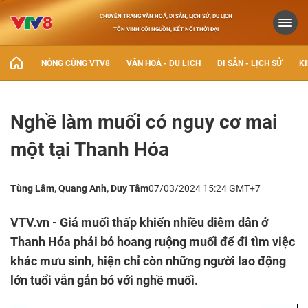
CHUYÊN TRANG VĂN HOÁ, DI SẢN, LỊCH SỬ, DU LỊCH
TÔN VINH CỘI NGUỒN, KẾT NỐI THỜI ĐẠI
NÓNG CÙNG VTV8
VĂN HOÁ - DU LỊCH
DI SẢN - LỊCH SỬ
KI
Nghề làm muối có nguy cơ mai
một tại Thanh Hóa
Tùng Lâm, Quang Anh, Duy Tâm
07/03/2024 15:24 GMT+7
VTV.vn - Giá muối thấp khiến nhiều diêm dân ở
Thanh Hóa phải bỏ hoang ruộng muối để đi tìm việc
khác mưu sinh, hiện chỉ còn những người lao động
lớn tuổi vẫn gắn bó với nghề muối.