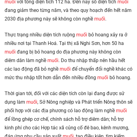
muối
với tổng diện tích 112 ha. Đến nay số diện tích
muối
đang giảm theo từng năm, và theo quy hoạch đến hết năm
2030 địa phương này sẽ không còn nghề
muối
.
Thực trạng nhiều diện tích ruộng
muối
bỏ hoang xảy ra ở
nhiều nơi tại Thanh Hoá. Tại thị xã Nghi Sơn, hơn 50 ha
muối
đang bị bỏ hoang do địa phương này không còn
diêm dân làm nghề
muối
. Do thu nhập thấp nên hầu hết
các lao động đã bỏ nghề
muối
để chuyển đổi nghề khác có
mức thu nhập tốt hơn dẫn đến nhiều đồng
muối
bỏ hoang.
Thời gian tới, đối với các diện tích còn lại đang được sử
dụng làm
muối
, Sở Nông nghiệp và Phát triển Nông thôn sẽ
phối hợp với các địa phương có lao động làm nghề
muối
để lồng ghép cơ chế, chính sách hỗ trợ diêm dân; hỗ trợ
kinh phí cho các Hợp tác xã củng cố đê bao, kênh mương,
đáp ứng nhu cầu sản xuất
muối
, tạo điều kiện, tìm kiếm