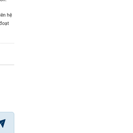
iên hệ
 đoạt