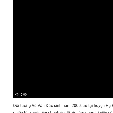
0:00
Đối tượng Vũ Văn Đức sinh năm 2000, trú tại huyện Hạ H
nhiều tài khoản Facebook ảo rồi xin làm quản trị viên c