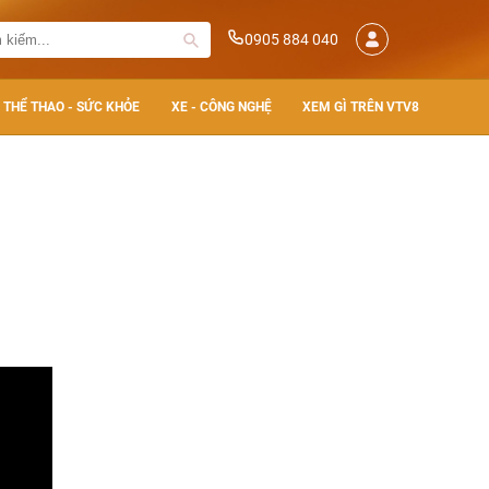
0905 884 040
THỂ THAO - SỨC KHỎE
XE - CÔNG NGHỆ
XEM GÌ TRÊN VTV8