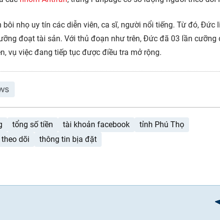
ôi nhọ uy tín các diễn viên, ca sĩ, người nổi tiếng. Từ đó, Đức l
ưỡng đoạt tài sản. Với thủ đoạn như trên, Đức đã 03 lần cưỡng
ện, vụ việc đang tiếp tục được điều tra mở rộng.
g
tổng số tiền
tài khoản facebook
tỉnh Phú Thọ
 theo dõi
thông tin bịa đặt