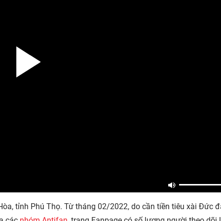
òa, tỉnh Phú Thọ. Từ tháng 02/2022, do cần tiền tiêu xài Đức đ
ủa các
nhóm Antifan
, trang Fanpage có số lượng người theo dõi 