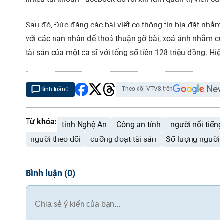
Sau đó, Đức đăng các bài viết có thông tin bịa đặt nhằm b
với các nạn nhân để thoả thuận gỡ bài, xoá ảnh nhằm c
tài sản của một ca sĩ với tổng số tiền 128 triệu đồng. Hi
Theo dõi VTV8 trên
Bình luận
0
Từ khóa:
tỉnh Nghệ An
Công an tỉnh
người nổi tiến
người theo dõi
cưỡng đoạt tài sản
Số lượng người
Bình luận
(
0
)