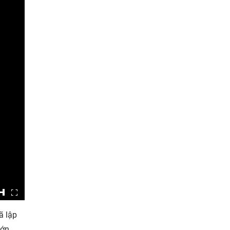
ã lập
lớn.