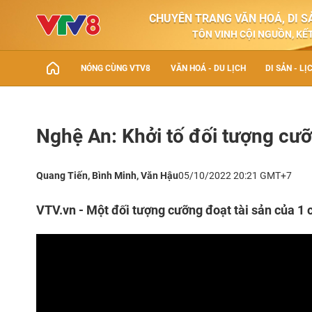
CHUYÊN TRANG VĂN HOÁ, DI SẢ
TÔN VINH CỘI NGUỒN, KẾT
NÓNG CÙNG VTV8
VĂN HOÁ - DU LỊCH
DI SẢN - LỊ
Nghệ An: Khởi tố đối tượng cưỡ
Quang Tiến, Bình Minh, Văn Hậu
05/10/2022 20:21 GMT+7
VTV.vn - Một đối tượng cưỡng đoạt tài sản của 1 c