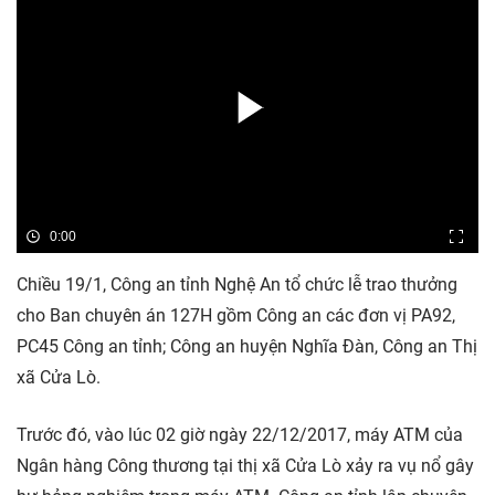
0:00
Chiều 19/1, Công an tỉnh Nghệ An tổ chức lễ trao thưởng
cho Ban chuyên án 127H gồm Công an các đơn vị PA92,
PC45 Công an tỉnh; Công an huyện Nghĩa Đàn, Công an Thị
xã Cửa Lò.
Trước đó, vào lúc 02 giờ ngày 22/12/2017, máy ATM của
Ngân hàng Công thương tại thị xã Cửa Lò xảy ra vụ nổ gây