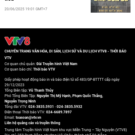
20/06/2025 19:01 GMT+7
CHUYÊN TRANG VĂN HÓA, DI SẢN, LỊCH SỬ VÀ DU LỊCH VTV8 - THỜI BÁO
VTV
Cơ quan chủ quản:
Đài Truyền hình Việt Nam
Cơ quan báo chí:
Thời báo VTV
Giấy phép hoạt động báo in và báo điện tử số 483/GP-BTTTT cấp ngày
29/12/2023
Tổng Biên tập:
Vũ Thanh Thủy
Phó Tổng Biên Tập:
Nguyễn Thị Mỹ Hạnh
,
Phạm Quốc Thắng
,
Nguyễn Trọng Ninh
Tổng đài VTV:
024-3835.5931
-
024-3835.5932
Ðiện thoại Thời báo VTV:
024-6689.7897
Email:
toasoan@vtv.vn
Liên hệ quảng cáo và truyền thông
Trung tâm Truyền hình Việt Nam khu vực Miền Trung – Tây Nguyên (VTV8)