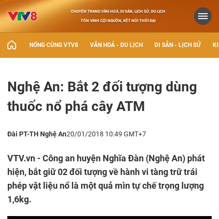
CHUYÊN TRANG VĂN HOÁ, DI SẢN, LỊCH SỬ, DU LỊCH
TÔN VINH CỘI NGUỒN, KẾT NỐI THỜI ĐẠI
NÓNG CÙNG VTV8
VĂN HOÁ - DU LỊCH
DI SẢN - LỊCH SỬ
KI
Nghệ An: Bắt 2 đối tượng dùng
thuốc nổ phá cây ATM
Đài PT-TH Nghệ An
20/01/2018 10:49 GMT+7
VTV.vn - Công an huyện Nghĩa Đàn (Nghệ An) phát
hiện, bắt giữ 02 đối tượng về hành vi tàng trữ trái
phép vật liệu nổ là một quả mìn tự chế trọng lượng
1,6kg.