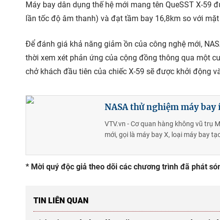
Máy bay dân dụng thế hệ mới mang tên QueSST X-59 đượ
lần tốc độ âm thanh) và đạt tầm bay 16,8km so với mặt
Để đánh giá khả năng giảm ồn của công nghệ mới, NASA
thời xem xét phản ứng của cộng đồng thông qua một cu
chở khách đầu tiên của chiếc X-59 sẽ được khởi động 
NASA thử nghiệm máy bay í
VTV.vn - Cơ quan hàng không vũ trụ M
mới, gọi là máy bay X, loại máy bay tạo 
* Mời quý độc giả theo dõi các chương trình đã phát s
TIN LIÊN QUAN