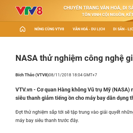
CHUYÊN TRANG VĂN HOÁ, DI SẢ
TÔN VINH CỘI NGUỒN, KẾT
NÓNG CÙNG VTV8
VĂN HOÁ - DU LỊCH
DI SẢN - LỊ
NASA thử nghiệm công nghệ gi
Bích Thảo (VTV8)
08/11/2018 18:04 GMT+7
VTV.vn - Cơ quan Hàng không Vũ trụ Mỹ (NASA) m
siêu thanh giảm tiếng ồn cho máy bay dân dụng t
Đợt thử nghiệm sắp tới sẽ tập trung vào giải quyết nhữ
máy bay siêu thanh trước đây.