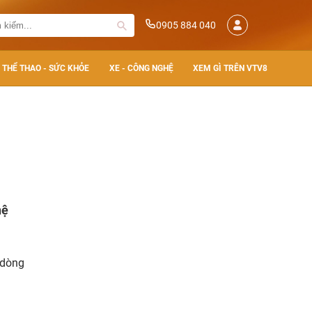
0905 884 040
THỂ THAO - SỨC KHỎE
XE - CÔNG NGHỆ
XEM GÌ TRÊN VTV8
hệ
 dòng