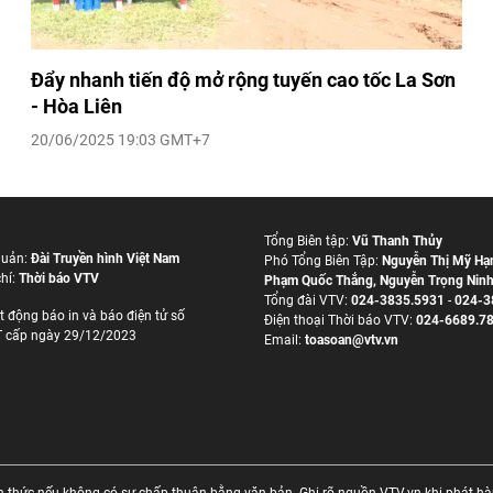
Đẩy nhanh tiến độ mở rộng tuyến cao tốc La Sơn
- Hòa Liên
20/06/2025 19:03 GMT+7
Tổng Biên tập:
Vũ Thanh Thủy
quản:
Đài Truyền hình Việt Nam
Phó Tổng Biên Tập:
Nguyễn Thị Mỹ Hạ
hí:
Thời báo VTV
Phạm Quốc Thắng
,
Nguyễn Trọng Nin
Tổng đài VTV:
024-3835.5931
-
024-3
t động báo in và báo điện tử số
Ðiện thoại Thời báo VTV:
024-6689.7
 cấp ngày 29/12/2023
Email:
toasoan@vtv.vn