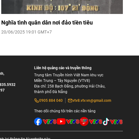
Nghĩa tình quân dân nơi đảo tiền tiêu
20/06/2025 19:01 GMT+7
Liên hệ quảng cáo và truyền thông
nh
,
Trung tâm Truyền hình Việt Nam khu vực
h
Miền Trung – Tây Nguyên (VTV8)
835.5932
Địa chỉ: 258 Bạch Đằng, phường Hải Châu,
897
thành phố Đà Nẵng
0905 884 040
vtv8.vtv.vn@gmail.com
Theo dõi chúng tôi trên các nền tảng