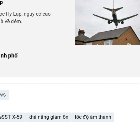
áp
ọc Hy Lạp, nguy cơ cao
là về đêm.
ành phố
eSST X-59
khả năng giảm ồn
tốc độ âm thanh