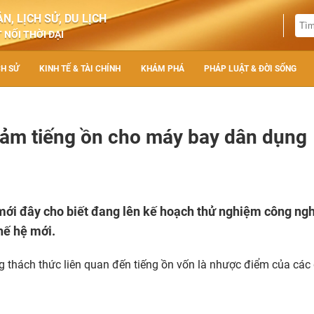
N, LỊCH SỬ, DU LỊCH
 NỐI THỜI ĐẠI
CH SỬ
KINH TẾ & TÀI CHÍNH
KHÁM PHÁ
PHÁP LUẬT & ĐỜI SỐNG
ảm tiếng ồn cho máy bay dân dụng
ới đây cho biết đang lên kế hoạch thử nghiệm công ng
hế hệ mới.
ng thách thức liên quan đến tiếng ồn vốn là nhược điểm của các