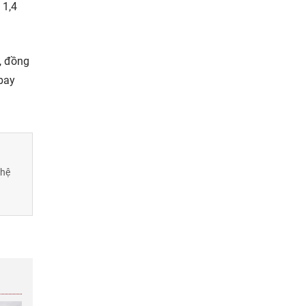
 1,4
, đồng
bay
 hệ