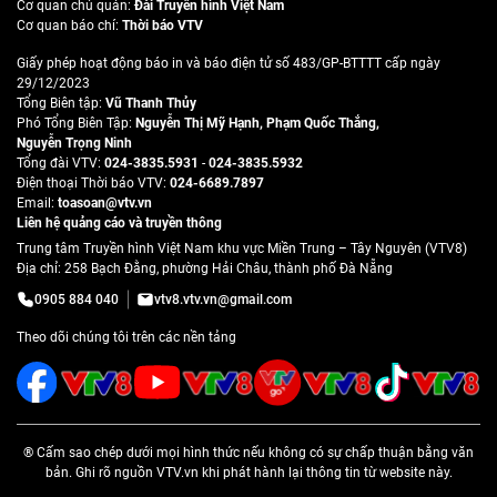
Cơ quan chủ quản:
Đài Truyền hình Việt Nam
Cơ quan báo chí:
Thời báo VTV
Giấy phép hoạt động báo in và báo điện tử số 483/GP-BTTTT cấp ngày
29/12/2023
Tổng Biên tập:
Vũ Thanh Thủy
Phó Tổng Biên Tập:
Nguyễn Thị Mỹ Hạnh
,
Phạm Quốc Thắng
,
Nguyễn Trọng Ninh
Tổng đài VTV:
024-3835.5931
-
024-3835.5932
Ðiện thoại Thời báo VTV:
024-6689.7897
Email:
toasoan@vtv.vn
Liên hệ quảng cáo và truyền thông
Trung tâm Truyền hình Việt Nam khu vực Miền Trung – Tây Nguyên (VTV8)
Địa chỉ: 258 Bạch Đằng, phường Hải Châu, thành phố Đà Nẵng
0905 884 040
vtv8.vtv.vn@gmail.com
Theo dõi chúng tôi trên các nền tảng
® Cấm sao chép dưới mọi hình thức nếu không có sự chấp thuận bằng văn
bản. Ghi rõ nguồn VTV.vn khi phát hành lại thông tin từ website này.