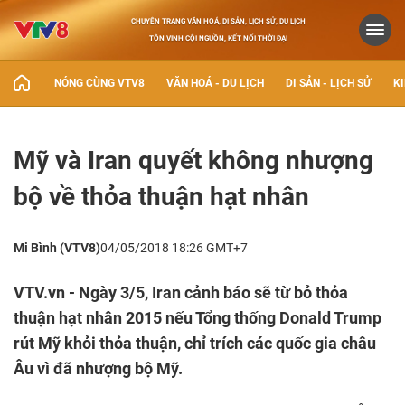
CHUYÊN TRANG VĂN HOÁ, DI SẢN, LỊCH SỬ, DU LỊCH
TÔN VINH CỘI NGUỒN, KẾT NỐI THỜI ĐẠI
NÓNG CÙNG VTV8
VĂN HOÁ - DU LỊCH
DI SẢN - LỊCH SỬ
KI
Mỹ và Iran quyết không nhượng
bộ về thỏa thuận hạt nhân
Mi Bình (VTV8)
04/05/2018 18:26 GMT+7
VTV.vn - Ngày 3/5, Iran cảnh báo sẽ từ bỏ thỏa
thuận hạt nhân 2015 nếu Tổng thống Donald Trump
rút Mỹ khỏi thỏa thuận, chỉ trích các quốc gia châu
Âu vì đã nhượng bộ Mỹ.