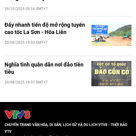
29/10/2025 09:16 GMT+7
Đẩy nhanh tiến độ mở rộng tuyến
cao tốc La Sơn - Hòa Liên
20/06/2025 19:03 GMT+7
Nghĩa tình quân dân nơi đảo tiền
tiêu
20/06/2025 19:01 GMT+7
CHUYÊN TRANG VĂN HÓA, DI SẢN, LỊCH SỬ VÀ DU LỊCH VTV8 - THỜI BÁO
VTV