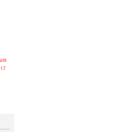
ười
017