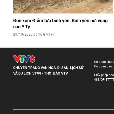
Đón xem Điểm tựa bình yên: Bình yên nơi vùng
cao Y Tý
29/10/2025 09:16 GMT+7
Cơ quan chủ 
Cơ quan báo c
CHUYÊN TRANG VĂN HÓA, DI SẢN, LỊCH SỬ
VÀ DU LỊCH VTV8 - THỜI BÁO VTV
Giấy phép hoạ
483/GP-BTTTT