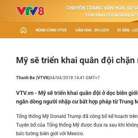
CHUYÊN TRANG VĂN HOÁ, DI SẢ
TÔN VINH CỘI NGUỒN, KẾT
NÓNG CÙNG VTV8
VĂN HOÁ - DU LỊCH
DI SẢN - LỊ
Mỹ sẽ triển khai quân đội chặn
Thanh Ba (VTV8)
04/04/2018 14:41 GMT+7
VTV.vn - Mỹ sẽ triển khai quân đội ở dọc biên gi
ngăn dòng người nhập cư bất hợp pháp từ Trung 
Tổng thống Mỹ Donald Trump đã công bố kế hoạch trên 
Tuyên bố của Tổng thống Mỹ được đưa ra sau khi không
bức tường biên giới với Mexico.