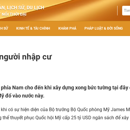
N, LỊCH SỬ, DU LỊCH
 NỐI THỜI ĐẠI
CH SỬ
KINH TẾ & TÀI CHÍNH
KHÁM PHÁ
PHÁP LUẬT & ĐỜI SỐNG
 người nhập cư
ới phía Nam cho đến khi xây dựng xong bức tường tại đây
Mỹ đổ vào nước này.
khi có sự hiện diện của Bộ trưởng Bộ Quốc phòng Mỹ James Ma
 thể thuyết phục Quốc hội Mỹ cấp 25 tỷ USD ngân sách để xây