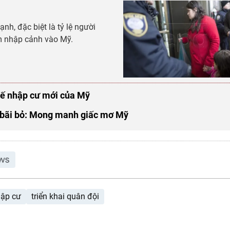
h, đặc biệt là tỷ lệ người
ấm nhập cảnh vào Mỹ.
chế nhập cư mới của Mỹ
 bãi bỏ: Mong manh giấc mơ Mỹ
hập cư
triển khai quân đội