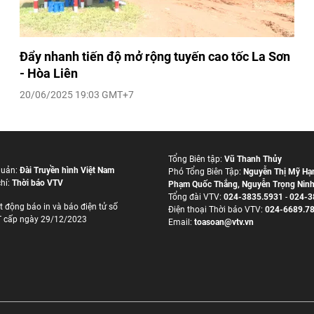
Đẩy nhanh tiến độ mở rộng tuyến cao tốc La Sơn
- Hòa Liên
20/06/2025 19:03 GMT+7
Tổng Biên tập:
Vũ Thanh Thủy
quản:
Đài Truyền hình Việt Nam
Phó Tổng Biên Tập:
Nguyễn Thị Mỹ Hạ
hí:
Thời báo VTV
Phạm Quốc Thắng
,
Nguyễn Trọng Nin
Tổng đài VTV:
024-3835.5931
-
024-3
t động báo in và báo điện tử số
Ðiện thoại Thời báo VTV:
024-6689.7
 cấp ngày 29/12/2023
Email:
toasoan@vtv.vn