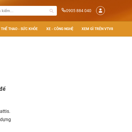
0905 884 040
THỂ THAO - SỨC KHỎE
XE - CÔNG NGHỆ
XEM GÌ TRÊN VTV8
 để
ttis.
 dựng