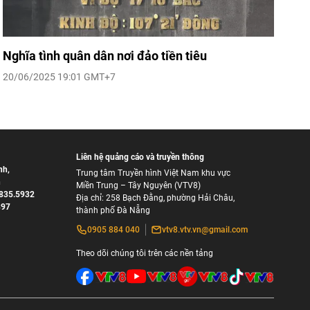
Nghĩa tình quân dân nơi đảo tiền tiêu
20/06/2025 19:01 GMT+7
Liên hệ quảng cáo và truyền thông
nh
,
Trung tâm Truyền hình Việt Nam khu vực
h
Miền Trung – Tây Nguyên (VTV8)
835.5932
Địa chỉ: 258 Bạch Đằng, phường Hải Châu,
897
thành phố Đà Nẵng
0905 884 040
vtv8.vtv.vn@gmail.com
Theo dõi chúng tôi trên các nền tảng