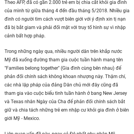
Theo AFP, đã có gần 2.000 trẻ em bị chia cắt khỏi gia đình
của mình từ giữa tháng 4 đến đầu tháng 5/2018. Nhiều gia
đình có người tìm cách vượt biên giới với ý định xin tị nạn
đã bị bắt giam và phải đối mặt với truy tố hình sự vì nhập
cảnh bất hợp pháp.
Trong những ngày qua, nhiều người dân trên khắp nước
Mỹ đã xuống đường tham gia cuộc tuần hành mang tên
"Families belong together" (Gia đình cùng bên nhau) để
phản đối chính sách không khoan nhượng này. Thậm chí,
các nhà lập pháp của đảng Dân chủ mới đây cũng đã
tham gia vào cuộc biểu tình tuần hành ở bang New Jersey
và Texas nhân Ngày của Cha để phản đối chính sách bắt
giữ và chia tách những trẻ em nhập cư khỏi gia đình ở biên
giới Mỹ - Mexico.
Liên quan vấn đề này, ngay cả Đệ nhất phu nhân Mỹ