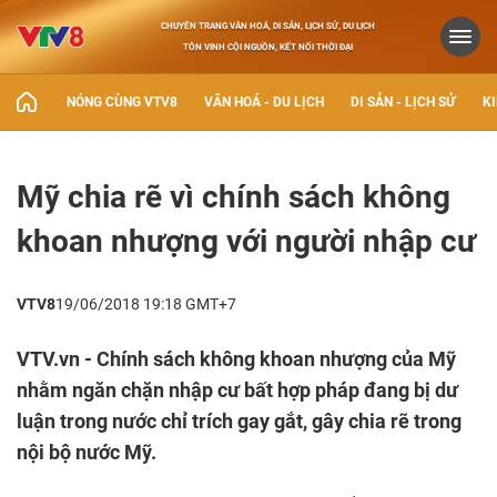
CHUYÊN TRANG VĂN HOÁ, DI SẢN, LỊCH SỬ, DU LỊCH
TÔN VINH CỘI NGUỒN, KẾT NỐI THỜI ĐẠI
NÓNG CÙNG VTV8
VĂN HOÁ - DU LỊCH
DI SẢN - LỊCH SỬ
KI
Mỹ chia rẽ vì chính sách không
khoan nhượng với người nhập cư
VTV8
19/06/2018 19:18 GMT+7
VTV.vn - Chính sách không khoan nhượng của Mỹ
nhằm ngăn chặn nhập cư bất hợp pháp đang bị dư
luận trong nước chỉ trích gay gắt, gây chia rẽ trong
nội bộ nước Mỹ.