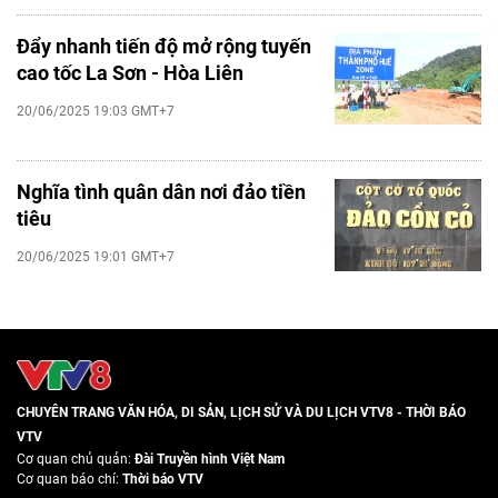
Đẩy nhanh tiến độ mở rộng tuyến
cao tốc La Sơn - Hòa Liên
20/06/2025 19:03 GMT+7
Nghĩa tình quân dân nơi đảo tiền
tiêu
20/06/2025 19:01 GMT+7
CHUYÊN TRANG VĂN HÓA, DI SẢN, LỊCH SỬ VÀ DU LỊCH VTV8 - THỜI BÁO
VTV
Cơ quan chủ quản:
Đài Truyền hình Việt Nam
Cơ quan báo chí:
Thời báo VTV