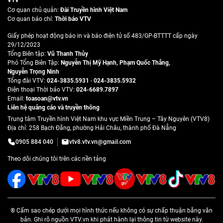
VTV
Cơ quan chủ quản:
Đài Truyền hình Việt Nam
Cơ quan báo chí:
Thời báo VTV
Giấy phép hoạt động báo in và báo điện tử số 483/GP-BTTTT cấp ngày
29/12/2023
Tổng Biên tập:
Vũ Thanh Thủy
Phó Tổng Biên Tập:
Nguyễn Thị Mỹ Hạnh
,
Phạm Quốc Thắng
,
Nguyễn Trọng Ninh
Tổng đài VTV:
024-3835.5931
-
024-3835.5932
Ðiện thoại Thời báo VTV:
024-6689.7897
Email:
toasoan@vtv.vn
Liên hệ quảng cáo và truyền thông
Trung tâm Truyền hình Việt Nam khu vực Miền Trung – Tây Nguyên (VTV8)
Địa chỉ: 258 Bạch Đằng, phường Hải Châu, thành phố Đà Nẵng
0905 884 040
vtv8.vtv.vn@gmail.com
Theo dõi chúng tôi trên các nền tảng
® Cấm sao chép dưới mọi hình thức nếu không có sự chấp thuận bằng văn
bản. Ghi rõ nguồn VTV.vn khi phát hành lại thông tin từ website này.