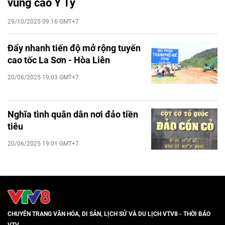
vùng cao Y Tý
29/10/2025 09:16 GMT+7
Đẩy nhanh tiến độ mở rộng tuyến
cao tốc La Sơn - Hòa Liên
20/06/2025 19:03 GMT+7
Nghĩa tình quân dân nơi đảo tiền
tiêu
20/06/2025 19:01 GMT+7
CHUYÊN TRANG VĂN HÓA, DI SẢN, LỊCH SỬ VÀ DU LỊCH VTV8 - THỜI BÁO