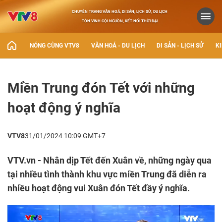
CHUYÊN TRANG VĂN HOÁ, DI SẢN, LỊCH SỬ, DU LỊCH
TÔN VINH CỘI NGUỒN, KẾT NỐI THỜI ĐẠI
NÓNG CÙNG VTV8
VĂN HOÁ - DU LỊCH
DI SẢN - LỊCH SỬ
KI
Miền Trung đón Tết với những
hoạt động ý nghĩa
VTV8
31/01/2024 10:09 GMT+7
VTV.vn - Nhân dịp Tết đến Xuân về, những ngày qua
tại nhiều tình thành khu vực miền Trung đã diễn ra
nhiều hoạt động vui Xuân đón Tết đầy ý nghĩa.