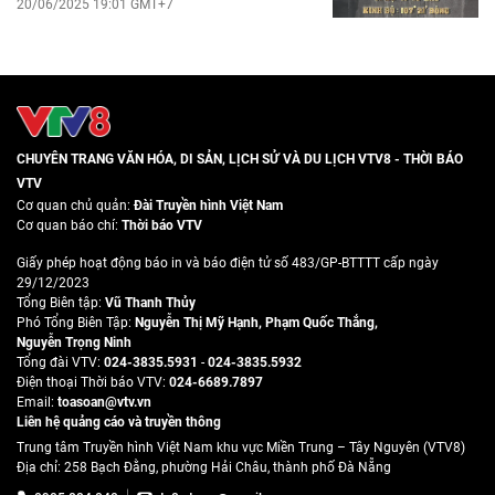
20/06/2025 19:01 GMT+7
CHUYÊN TRANG VĂN HÓA, DI SẢN, LỊCH SỬ VÀ DU LỊCH VTV8 - THỜI BÁO
VTV
Cơ quan chủ quản:
Đài Truyền hình Việt Nam
Cơ quan báo chí:
Thời báo VTV
Giấy phép hoạt động báo in và báo điện tử số 483/GP-BTTTT cấp ngày
29/12/2023
Tổng Biên tập:
Vũ Thanh Thủy
Phó Tổng Biên Tập:
Nguyễn Thị Mỹ Hạnh
,
Phạm Quốc Thắng
,
Nguyễn Trọng Ninh
Tổng đài VTV:
024-3835.5931
-
024-3835.5932
Ðiện thoại Thời báo VTV:
024-6689.7897
Email:
toasoan@vtv.vn
Liên hệ quảng cáo và truyền thông
Trung tâm Truyền hình Việt Nam khu vực Miền Trung – Tây Nguyên (VTV8)
Địa chỉ: 258 Bạch Đằng, phường Hải Châu, thành phố Đà Nẵng