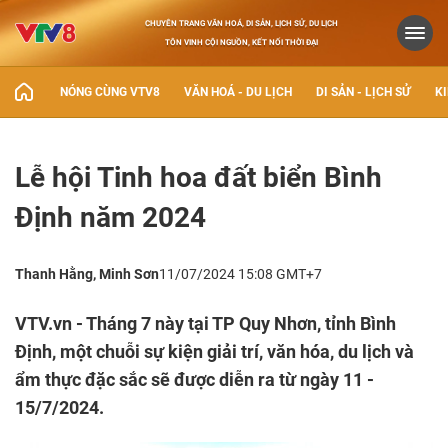
CHUYÊN TRANG VĂN HOÁ, DI SẢN, LỊCH SỬ, DU LỊCH
TÔN VINH CỘI NGUỒN, KẾT NỐI THỜI ĐẠI
NÓNG CÙNG VTV8
VĂN HOÁ - DU LỊCH
DI SẢN - LỊCH SỬ
KI
Lễ hội Tinh hoa đất biển Bình
Định năm 2024
Thanh Hằng, Minh Sơn
11/07/2024 15:08 GMT+7
VTV.vn - Tháng 7 này tại TP Quy Nhơn, tỉnh Bình
Định, một chuỗi sự kiện giải trí, văn hóa, du lịch và
ẩm thực đặc sắc sẽ được diễn ra từ ngày 11 -
15/7/2024.