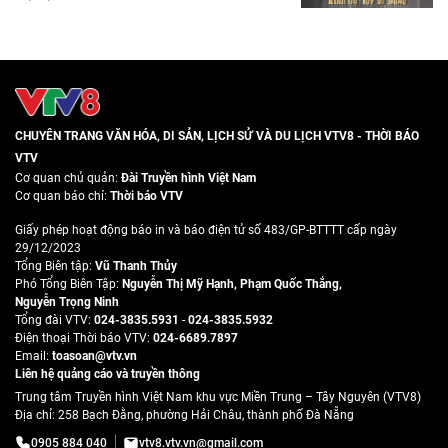
CHUYÊN TRANG VĂN HÓA, DI SẢN, LỊCH SỬ VÀ DU LỊCH VTV8 - THỜI BÁO
VTV
Cơ quan chủ quản:
Đài Truyền hình Việt Nam
Cơ quan báo chí:
Thời báo VTV
Giấy phép hoạt động báo in và báo điện tử số 483/GP-BTTTT cấp ngày
29/12/2023
Tổng Biên tập:
Vũ Thanh Thủy
Phó Tổng Biên Tập:
Nguyễn Thị Mỹ Hạnh
,
Phạm Quốc Thắng
,
Nguyễn Trọng Ninh
Tổng đài VTV:
024-3835.5931
-
024-3835.5932
Ðiện thoại Thời báo VTV:
024-6689.7897
Email:
toasoan@vtv.vn
Liên hệ quảng cáo và truyền thông
Trung tâm Truyền hình Việt Nam khu vực Miền Trung – Tây Nguyên (VTV8)
Địa chỉ: 258 Bạch Đằng, phường Hải Châu, thành phố Đà Nẵng
0905 884 040
vtv8.vtv.vn@gmail.com