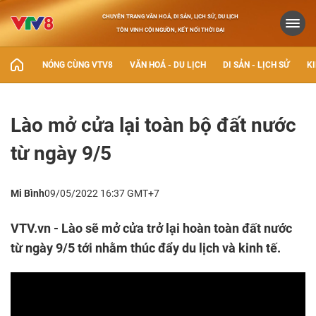
CHUYÊN TRANG VĂN HOÁ, DI SẢN, LỊCH SỬ, DU LỊCH
TÔN VINH CỘI NGUỒN, KẾT NỐI THỜI ĐẠI
NÓNG CÙNG VTV8
VĂN HOÁ - DU LỊCH
DI SẢN - LỊCH SỬ
KI
Lào mở cửa lại toàn bộ đất nước
từ ngày 9/5
Mi Bình
09/05/2022 16:37 GMT+7
VTV.vn - Lào sẽ mở cửa trở lại hoàn toàn đất nước
từ ngày 9/5 tới nhằm thúc đẩy du lịch và kinh tế.