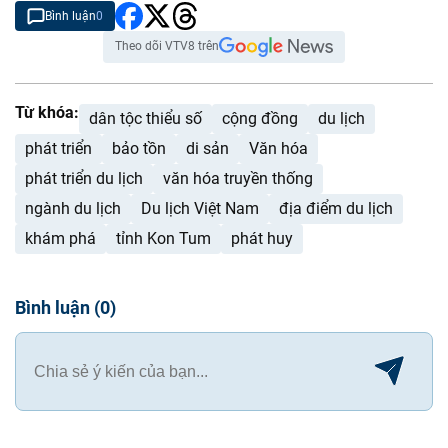
Bình luận
0
Theo dõi VTV8 trên
Từ khóa:
dân tộc thiểu số
cộng đồng
du lịch
phát triển
bảo tồn
di sản
Văn hóa
phát triển du lịch
văn hóa truyền thống
ngành du lịch
Du lịch Việt Nam
địa điểm du lịch
khám phá
tỉnh Kon Tum
phát huy
Bình luận
(
0
)