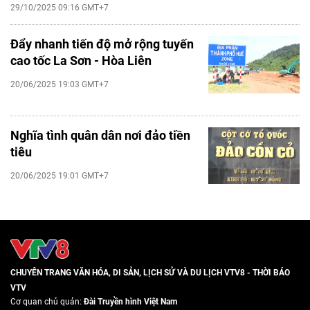
29/10/2025 09:16 GMT+7
Đẩy nhanh tiến độ mở rộng tuyến
cao tốc La Sơn - Hòa Liên
20/06/2025 19:03 GMT+7
Nghĩa tình quân dân nơi đảo tiền
tiêu
20/06/2025 19:01 GMT+7
CHUYÊN TRANG VĂN HÓA, DI SẢN, LỊCH SỬ VÀ DU LỊCH VTV8 - THỜI BÁO
VTV
Cơ quan chủ quản:
Đài Truyền hình Việt Nam