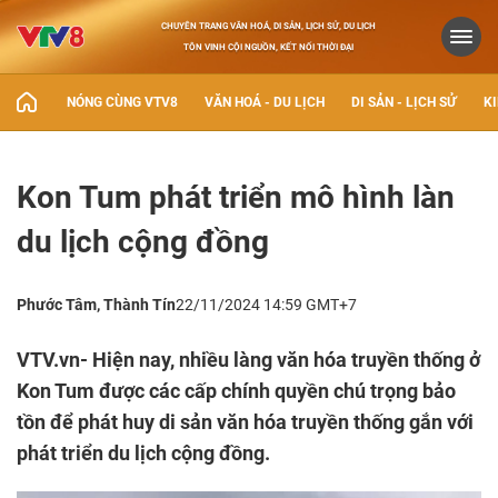
CHUYÊN TRANG VĂN HOÁ, DI SẢN, LỊCH SỬ, DU LỊCH
TÔN VINH CỘI NGUỒN, KẾT NỐI THỜI ĐẠI
NÓNG CÙNG VTV8
VĂN HOÁ - DU LỊCH
DI SẢN - LỊCH SỬ
KI
Kon Tum phát triển mô hình làn
du lịch cộng đồng
Phước Tâm, Thành Tín
22/11/2024 14:59 GMT+7
VTV.vn- Hiện nay, nhiều làng văn hóa truyền thống ở
Kon Tum được các cấp chính quyền chú trọng bảo
tồn để phát huy di sản văn hóa truyền thống gắn với
phát triển du lịch cộng đồng.