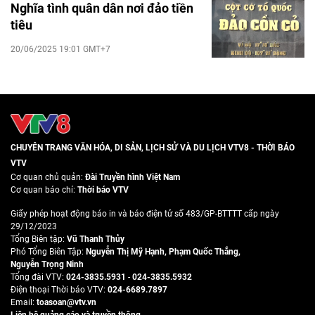
Nghĩa tình quân dân nơi đảo tiền
tiêu
20/06/2025 19:01 GMT+7
CHUYÊN TRANG VĂN HÓA, DI SẢN, LỊCH SỬ VÀ DU LỊCH VTV8 - THỜI BÁO
VTV
Cơ quan chủ quản:
Đài Truyền hình Việt Nam
Cơ quan báo chí:
Thời báo VTV
Giấy phép hoạt động báo in và báo điện tử số 483/GP-BTTTT cấp ngày
29/12/2023
Tổng Biên tập:
Vũ Thanh Thủy
Phó Tổng Biên Tập:
Nguyễn Thị Mỹ Hạnh
,
Phạm Quốc Thắng
,
Nguyễn Trọng Ninh
Tổng đài VTV:
024-3835.5931
-
024-3835.5932
Ðiện thoại Thời báo VTV:
024-6689.7897
Email:
toasoan@vtv.vn