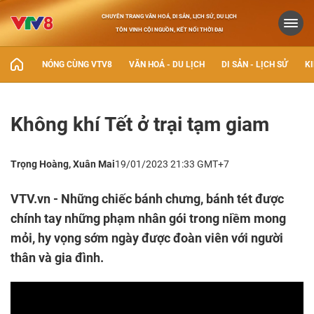
CHUYÊN TRANG VĂN HOÁ, DI SẢN, LỊCH SỬ, DU LỊCH
TÔN VINH CỘI NGUỒN, KẾT NỐI THỜI ĐẠI
NÓNG CÙNG VTV8
VĂN HOÁ - DU LỊCH
DI SẢN - LỊCH SỬ
KI
Không khí Tết ở trại tạm giam
Trọng Hoàng, Xuân Mai
19/01/2023 21:33 GMT+7
VTV.vn - Những chiếc bánh chưng, bánh tét được
chính tay những phạm nhân gói trong niềm mong
mỏi, hy vọng sớm ngày được đoàn viên với người
thân và gia đình.