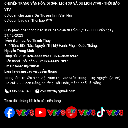
CHUYÊN TRANG VĂN HÓA, DI SẢN, LỊCH SỬ VÀ DU LỊCH VTV8 - THỜI BÁO
VTV
Cơ quan chủ quản:
Đài Truyền hình Việt Nam
Cơ quan báo chí:
Thời báo VTV
Giấy phép hoạt động báo in và báo điện tử số 483/GP-BTTTT cấp ngày
29/12/2023
Tổng Biên tập:
Vũ Thanh Thủy
Phó Tổng Biên Tập:
Nguyễn Thị Mỹ Hạnh
,
Phạm Quốc Thắng
,
Nguyễn Trọng Ninh
Tổng đài VTV:
024-3835.5931
-
024-3835.5932
Ðiện thoại Thời báo VTV:
024-6689.7897
Email:
toasoan@vtv.vn
Liên hệ quảng cáo và truyền thông
Trung tâm Truyền hình Việt Nam khu vực Miền Trung – Tây Nguyên (VTV8)
Địa chỉ: 258 Bạch Đằng, phường Hải Châu, thành phố Đà Nẵng
0905 884 040
vtv8.vtv.vn@gmail.com
Theo dõi chúng tôi trên các nền tảng