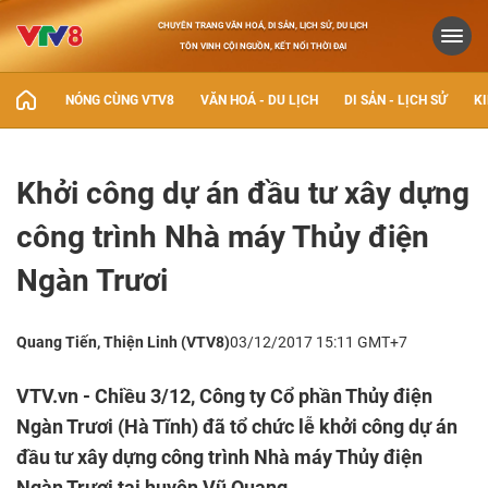
CHUYÊN TRANG VĂN HOÁ, DI SẢN, LỊCH SỬ, DU LỊCH
TÔN VINH CỘI NGUỒN, KẾT NỐI THỜI ĐẠI
NÓNG CÙNG VTV8
VĂN HOÁ - DU LỊCH
DI SẢN - LỊCH SỬ
KI
Khởi công dự án đầu tư xây dựng
công trình Nhà máy Thủy điện
Ngàn Trươi
Quang Tiến, Thiện Linh (VTV8)
03/12/2017 15:11 GMT+7
VTV.vn - Chiều 3/12, Công ty Cổ phần Thủy điện
Ngàn Trươi (Hà Tĩnh) đã tổ chức lễ khởi công dự án
đầu tư xây dựng công trình Nhà máy Thủy điện
Ngàn Trươi tại huyện Vũ Quang.