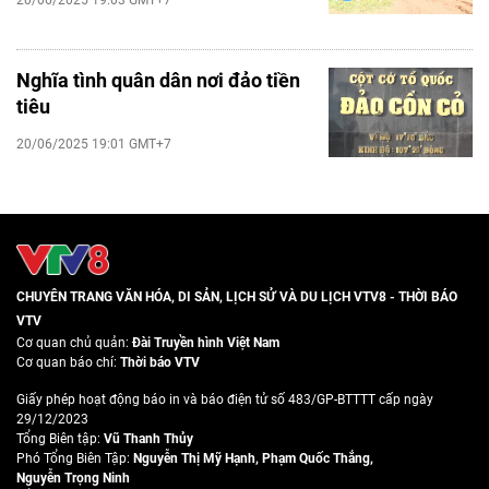
20/06/2025 19:03 GMT+7
Nghĩa tình quân dân nơi đảo tiền
tiêu
20/06/2025 19:01 GMT+7
CHUYÊN TRANG VĂN HÓA, DI SẢN, LỊCH SỬ VÀ DU LỊCH VTV8 - THỜI BÁO
VTV
Cơ quan chủ quản:
Đài Truyền hình Việt Nam
Cơ quan báo chí:
Thời báo VTV
Giấy phép hoạt động báo in và báo điện tử số 483/GP-BTTTT cấp ngày
29/12/2023
Tổng Biên tập:
Vũ Thanh Thủy
Phó Tổng Biên Tập:
Nguyễn Thị Mỹ Hạnh
,
Phạm Quốc Thắng
,
Nguyễn Trọng Ninh