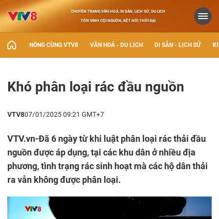
CHUYÊN TRANG VĂN HOÁ, DI SẢN, LỊCH SỬ, DU LỊCH
TÔN VINH CỘI NGUỒN, KẾT NỐI THỜI ĐẠI
NÓNG CÙNG VTV8
VĂN HOÁ - DU LỊCH
DI SẢN - LỊCH SỬ
KI
Khó phân loại rác đầu nguồn
VTV8
07/01/2025 09:21 GMT+7
VTV.vn-Đã 6 ngày từ khi luật phân loại rác thải đầu
nguồn được áp dụng, tại các khu dân ở nhiều địa
phương, tình trạng rác sinh hoạt mà các hộ dân thải
ra vẫn không được phân loại.