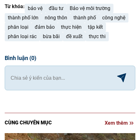
Từ khóa:
bảo vệ
đầu tư
Bảo vệ môi trường
thành phố lớn
nông thôn
thành phố
công nghệ
phân loại
đảm bảo
thực hiện
tập kết
phân loại rác
bừa bãi
đề xuất
thực thi
Bình luận
(
0
)
CÙNG CHUYÊN MỤC
Xem thêm