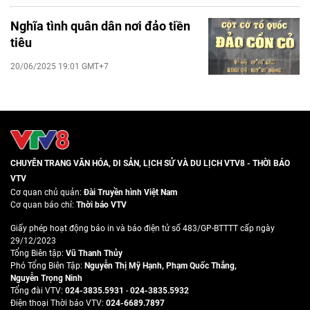
Nghĩa tình quân dân nơi đảo tiền
tiêu
20/06/2025 19:01 GMT+7
CHUYÊN TRANG VĂN HÓA, DI SẢN, LỊCH SỬ VÀ DU LỊCH VTV8 - THỜI BÁO
VTV
Cơ quan chủ quản:
Đài Truyền hình Việt Nam
Cơ quan báo chí:
Thời báo VTV
Giấy phép hoạt động báo in và báo điện tử số 483/GP-BTTTT cấp ngày
29/12/2023
Tổng Biên tập:
Vũ Thanh Thủy
Phó Tổng Biên Tập:
Nguyễn Thị Mỹ Hạnh
,
Phạm Quốc Thắng
,
Nguyễn Trọng Ninh
Tổng đài VTV:
024-3835.5931
-
024-3835.5932
Ðiện thoại Thời báo VTV:
024-6689.7897