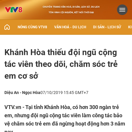
CHUYÊN TRANG VĂN HOÁ, DI SẢN, LỊCH SỬ, DU LỊCH
TÔN VINH CỘI NGUỒN, KẾT NỐI THỜI ĐẠI
NÓNG CÙNG VTV8
VĂN HOÁ - DU LỊCH
DI SẢN - LỊCH SỬ
KI
Khánh Hòa thiếu đội ngũ cộng
tác viên theo dõi, chăm sóc trẻ
em cơ sở
Diệu An - Ngọc Hòa
07/10/2019 15:45 GMT+7
VTV.vn - Tại tỉnh Khánh Hòa, có hơn 300 ngàn trẻ
em, nhưng đội ngũ cộng tác viên làm công tác bảo
vệ chăm sóc trẻ em đã ngừng hoạt động hơn 3 năm
nay.