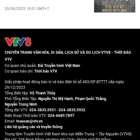
20/06/2025 19:01 GMT+7
CHUYÊN TRANG VĂN HÓA, DI SẢN, LỊCH SỬ VÀ DU LỊCH VTV8 - THỜI BÁO
VTV
Cơ quan chủ quản:
Đài Truyền hình Việt Nam
Cơ quan báo chí:
Thời báo VTV
Giấy phép hoạt động báo in và báo điện tử số 483/GP-BTTTT cấp ngày
29/12/2023
Tổng Biên tập:
Vũ Thanh Thủy
Phó Tổng Biên Tập:
Nguyễn Thị Mỹ Hạnh
,
Phạm Quốc Thắng
,
Nguyễn Trọng Ninh
Tổng đài VTV:
024-3835.5931
-
024-3835.5932
Ðiện thoại Thời báo VTV:
024-6689.7897
Email:
toasoan@vtv.vn
Liên hệ quảng cáo và truyền thông
Trung tâm Truyền hình Việt Nam khu vực Miền Trung – Tây Nguyên (VTV8)
Địa chỉ: 258 Bạch Đằng, phường Hải Châu, thành phố Đà Nẵng