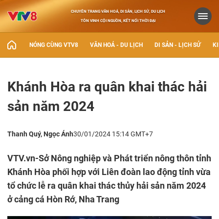
CHUYÊN TRANG VĂN HOÁ, DI SẢN, LỊCH SỬ, DU LỊCH
TÔN VINH CỘI NGUỒN, KẾT NỐI THỜI ĐẠI
NÓNG CÙNG VTV8
VĂN HOÁ - DU LỊCH
DI SẢN - LỊCH SỬ
KI
Khánh Hòa ra quân khai thác hải
sản năm 2024
Thanh Quý, Ngọc Ánh
30/01/2024 15:14 GMT+7
VTV.vn-Sở Nông nghiệp và Phát triển nông thôn tỉnh
Khánh Hòa phối hợp với Liên đoàn lao động tỉnh vừa
tổ chức lễ ra quân khai thác thủy hải sản năm 2024
ở cảng cá Hòn Rớ, Nha Trang