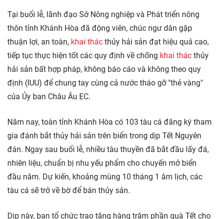
Tại buổi lễ, lãnh đạo Sở Nông nghiệp và Phát triển nông
thôn tỉnh Khánh Hòa đã động viên, chúc ngư dân gặp
thuận lợi, an toàn,
khai thác
thủy hải sản đạt hiệu quả cao,
tiếp tục thực hiện tốt các quy định về chống
khai thác
thủy
hải sản bất hợp pháp, không báo cáo và không theo quy
định (IUU) để chung tay cùng cả nước tháo gỡ "thẻ vàng"
của Ủy ban Châu Âu EC.
Năm nay, toàn tỉnh Khánh Hòa có 103 tàu cá đăng ký tham
gia đánh bắt thủy hải sản trên biển trong dịp Tết Nguyên
đán. Ngay sau buổi lễ, nhiều tàu thuyền đã bắt đầu lấy đá,
nhiên liệu, chuẩn bị nhu yếu phẩm cho chuyến mở biển
đầu năm. Dự kiến, khoảng mùng 10 tháng 1 âm lịch, các
tàu cá sẽ trở về bờ để bán thủy sản.
Dịp này, ban tổ chức trao tặng hàng trăm phần quà Tết cho