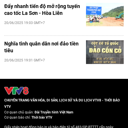
Đẩy nhanh tiến độ mở rộng tuyến
cao tốc La Sơn - Hòa Liên
20/06/2025 19:03 GMT+7
Nghĩa tình quân dân nơi đảo tiền
tiêu
20/06/2025 19:01 GMT+7
CHUYÊN TRANG VĂN HÓA, DI SẢN, LỊCH SỬ VÀ DU LỊCH VTV8 - THỜI BÁO
VTV
Cơ quan chủ quản:
Đài Truyền hình Việt Nam
Cơ quan báo chí:
Thời báo VTV
Giấy phép hoạt động báo in và báo điện tử số 483/GP-BTTTT cấp ngày