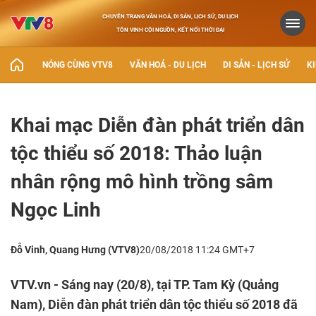
CHUYÊN TRANG VĂN HOÁ, DI SẢN, LỊCH SỬ, DU LỊCH
TÔN VINH CỘI NGUỒN, KẾT NỐI THỜI ĐẠI
NÓNG CÙNG VTV8
VĂN HOÁ - DU LỊCH
DI SẢN - LỊCH SỬ
KI
Khai mạc Diễn đàn phát triển dân
tộc thiểu số 2018: Thảo luận
nhân rộng mô hình trồng sâm
Ngọc Linh
Đỗ Vinh, Quang Hưng (VTV8)
20/08/2018 11:24 GMT+7
VTV.vn - Sáng nay (20/8), tại TP. Tam Kỳ (Quảng
Nam), Diễn đàn phát triển dân tộc thiểu số 2018 đã