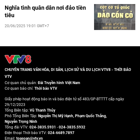
Nghĩa tình quân dân nơi đảo tiền
tiêu
20/06/2025 19:01 GMT+7
CHUYÊN TRANG VĂN HÓA, DI SẢN, LỊCH SỬ VÀ DU LỊCH VTV8 - THỜI BÁO
VTV
Cơ quan chủ quản:
Đài Truyền hình Việt Nam
Cơ quan báo chí:
Thời báo VTV
Giấy phép hoạt động báo in và báo điện tử số 483/GP-BTTTT cấp ngày
29/12/2023
Tổng Biên tập:
Vũ Thanh Thủy
Phó Tổng Biên Tập:
Nguyễn Thị Mỹ Hạnh
,
Phạm Quốc Thắng
,
Nguyễn Trọng Ninh
Tổng đài VTV:
024-3835.5931
-
024-3835.5932
Ðiện thoại Thời báo VTV:
024-6689.7897
Email:
toasoan@vtv.vn