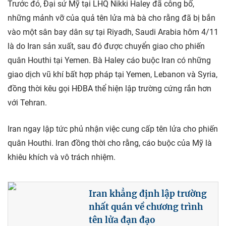
Trước đó, Đại sứ Mỹ tại LHQ Nikki Haley đã công bố,
những mảnh vỡ của quả tên lửa mà bà cho rằng đã bị bắn
vào một sân bay dân sự tại Riyadh, Saudi Arabia hôm 4/11
là do Iran sản xuất, sau đó được chuyển giao cho phiến
quân Houthi tại Yemen. Bà Haley cáo buộc Iran có những
giao dịch vũ khí bất hợp pháp tại Yemen, Lebanon và Syria,
đồng thời kêu gọi HĐBA thể hiện lập trường cứng rắn hơn
với Tehran.
Iran ngay lập tức phủ nhận việc cung cấp tên lửa cho phiến
quân Houthi. Iran đồng thời cho rằng, cáo buộc của Mỹ là
khiêu khích và vô trách nhiệm.
Iran khẳng định lập trường
nhất quán về chương trình
tên lửa đạn đạo