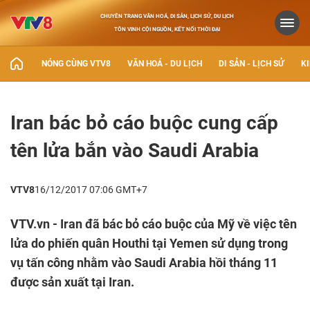
CHUYÊN TRANG VĂN HOÁ, DI SẢN, LỊCH SỬ, DU LỊCH
TÔN VINH CỘI NGUỒN, KẾT NỐI THỜI ĐẠI
NÓNG CÙNG VTV8
VĂN HOÁ - DU LỊCH
DI SẢN - LỊCH SỬ
KI
Iran bác bỏ cáo buộc cung cấp
tên lửa bắn vào Saudi Arabia
VTV8
16/12/2017 07:06 GMT+7
VTV.vn - Iran đã bác bỏ cáo buộc của Mỹ về việc tên
lửa do phiến quân Houthi tại Yemen sử dụng trong
vụ tấn công nhằm vào Saudi Arabia hồi tháng 11
được sản xuất tại Iran.