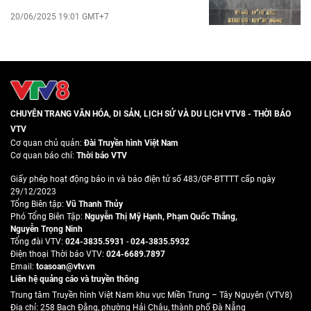
20/06/2025 19:01 GMT+7
CHUYÊN TRANG VĂN HÓA, DI SẢN, LỊCH SỬ VÀ DU LỊCH VTV8 - THỜI BÁO
VTV
Cơ quan chủ quản:
Đài Truyền hình Việt Nam
Cơ quan báo chí:
Thời báo VTV
Giấy phép hoạt động báo in và báo điện tử số 483/GP-BTTTT cấp ngày
29/12/2023
Tổng Biên tập:
Vũ Thanh Thủy
Phó Tổng Biên Tập:
Nguyễn Thị Mỹ Hạnh
,
Phạm Quốc Thắng
,
Nguyễn Trọng Ninh
Tổng đài VTV:
024-3835.5931
-
024-3835.5932
Ðiện thoại Thời báo VTV:
024-6689.7897
Email:
toasoan@vtv.vn
Liên hệ quảng cáo và truyền thông
Trung tâm Truyền hình Việt Nam khu vực Miền Trung – Tây Nguyên (VTV8)
Địa chỉ: 258 Bạch Đằng, phường Hải Châu, thành phố Đà Nẵng