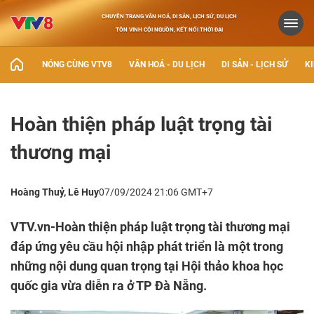
CHUYÊN TRANG VĂN HOÁ, DI SẢN, LỊCH SỬ, DU LỊCH
TÔN VINH CỘI NGUỒN, KẾT NỐI THỜI ĐẠI
NÓNG CÙNG VTV8
VĂN HOÁ - DU LỊCH
DI SẢN - LỊCH SỬ
KI
Hoàn thiện pháp luật trọng tài
thương mại
Hoàng Thuỷ, Lê Huy
07/09/2024 21:06 GMT+7
VTV.vn-Hoàn thiện pháp luật trọng tài thương mại
đáp ứng yêu cầu hội nhập phát triển là một trong
những nội dung quan trọng tại Hội thảo khoa học
quốc gia vừa diễn ra ở TP Đà Nẵng.