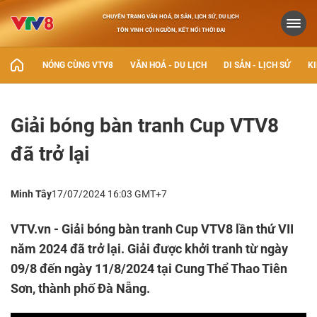
CHUYÊN TRANG VĂN HOÁ, DI SẢN, LỊCH SỬ, DU LỊCH
TÔN VINH CỘI NGUỒN, KẾT NỐI THỜI ĐẠI
NÓNG CÙNG VTV8
VĂN HOÁ - DU LỊCH
DI SẢN - LỊCH SỬ
KI
Giải bóng bàn tranh Cup VTV8
đã trở lại
Minh Tây
17/07/2024 16:03 GMT+7
VTV.vn - Giải bóng bàn tranh Cup VTV8 lần thứ VII
năm 2024 đã trở lại. Giải được khởi tranh từ ngày
09/8 đến ngày 11/8/2024 tại Cung Thể Thao Tiên
Sơn, thành phố Đà Nẵng.