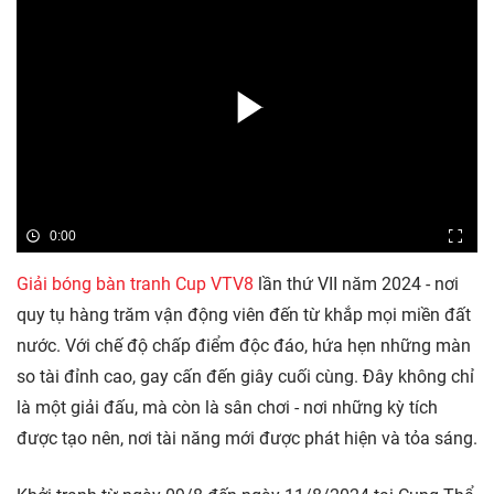
0:00
Giải bóng bàn tranh Cup VTV8
lần thứ VII năm 2024 - nơi
quy tụ hàng trăm vận động viên đến từ khắp mọi miền đất
nước. Với chế độ chấp điểm độc đáo, hứa hẹn những màn
so tài đỉnh cao, gay cấn đến giây cuối cùng. Đây không chỉ
là một giải đấu, mà còn là sân chơi - nơi những kỳ tích
được tạo nên, nơi tài năng mới được phát hiện và tỏa sáng.