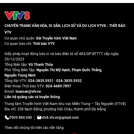
CHUYÊN TRANG VĂN HÓA, DI SẢN, LỊCH SỬ VÀ DU LỊCH VTV8 - THỜI BÁO
VTV
Cơ quan chủ quản:
Đài Truyền hình Việt Nam
Cơ quan báo chí:
Thời báo VTV
Giấy phép hoạt động báo in và báo điện tử số 483/GP-BTTTT cấp ngày
29/12/2023
Tổng Biên tập:
Vũ Thanh Thủy
Phó Tổng Biên Tập:
Nguyễn Thị Mỹ Hạnh
,
Phạm Quốc Thắng
,
Nguyễn Trọng Ninh
Tổng đài VTV:
024-3835.5931
-
024-3835.5932
Ðiện thoại Thời báo VTV:
024-6689.7897
Email:
toasoan@vtv.vn
Liên hệ quảng cáo và truyền thông
Trung tâm Truyền hình Việt Nam khu vực Miền Trung – Tây Nguyên (VTV8)
Địa chỉ: 258 Bạch Đằng, phường Hải Châu, thành phố Đà Nẵng
0905 884 040
vtv8.vtv.vn@gmail.com
Theo dõi chúng tôi trên các nền tảng