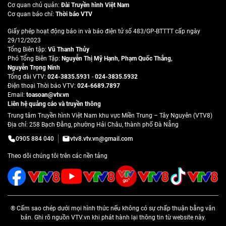
Cơ quan chủ quản:
Đài Truyền hình Việt Nam
Cơ quan báo chí:
Thời báo VTV
Giấy phép hoạt động báo in và báo điện tử số 483/GP-BTTTT cấp ngày
29/12/2023
Tổng Biên tập:
Vũ Thanh Thủy
Phó Tổng Biên Tập:
Nguyễn Thị Mỹ Hạnh
,
Phạm Quốc Thắng
,
Nguyễn Trọng Ninh
Tổng đài VTV:
024-3835.5931
-
024-3835.5932
Ðiện thoại Thời báo VTV:
024-6689.7897
Email:
toasoan@vtv.vn
Liên hệ quảng cáo và truyền thông
Trung tâm Truyền hình Việt Nam khu vực Miền Trung – Tây Nguyên (VTV8)
Địa chỉ: 258 Bạch Đằng, phường Hải Châu, thành phố Đà Nẵng
0905 884 040
vtv8.vtv.vn@gmail.com
Theo dõi chúng tôi trên các nền tảng
® Cấm sao chép dưới mọi hình thức nếu không có sự chấp thuận bằng văn
bản. Ghi rõ nguồn VTV.vn khi phát hành lại thông tin từ website này.