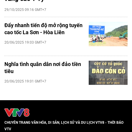
29/10/2025 09:16 GMT+7
Đẩy nhanh tiến độ mở rộng tuyến
cao tốc La Sơn - Hòa Liên
20/06/2025 19:03 GMT+7
Nghĩa tình quân dân nơi đảo tiền
tiêu
20/06/2025 19:01 GMT+7
CHUYÊN TRANG VĂN HÓA, DI SẢN, LỊCH SỬ VÀ DU LỊCH VTV8 - THỜI BÁO
VTV