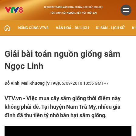
CHUYÊN TRANG VĂN HOÁ, DI SẢN, LỊCH SỬ, DU LỊCH
TÔN VINH CỘI NGUỒN, KẾT NỐI THỜI ĐẠI
NÓNG CÙNG VTV8
VĂN HOÁ - DU LỊCH
DI SẢN - LỊCH SỬ
KI
Giải bài toán nguồn giống sâm
Ngọc Linh
Đỗ Vinh, Mai Khương (VTV8)
05/09/2018 10:56 GMT+7
VTV.vn - Việc mua cây sâm giống thời điểm này
không phải dễ. Tại huyện Nam Trà My, nhiều gia
đình đã thu tiền tỷ nhờ bán hạt sâm giống.