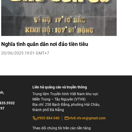
Nghĩa tình quân dân nơi đảo tiền tiêu
20/06/2025 19:01 GMT+7
Liên hệ quảng cáo và truyền thông
nh
,
Trung tâm Truyền hình Việt Nam khu vực
h
Miền Trung – Tây Nguyên (VTV8)
835.5932
Địa chỉ: 258 Bạch Đằng, phường Hải Châu,
897
thành phố Đà Nẵng
0905 884 040
vtv8.vtv.vn@gmail.com
Theo dõi chúng tôi trên các nền tảng