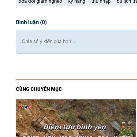
xóa đói giảm nghèo
kỹ năng
thu nhập
du lịch t
Bình luận
(
0
)
CÙNG CHUYÊN MỤC