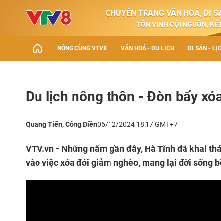
CHUYÊN TRANG VĂN HOÁ, DI SẢ
TÔN VINH CỘI NGUỒN, KẾT
NÓNG CÙNG VTV8
VĂN HOÁ - DU LỊCH
DI SẢN - LỊ
Du lịch nông thôn - Đòn bẩy xó
Quang Tiến, Công Điền
06/12/2024 18:17 GMT+7
VTV.vn - Những năm gần đây, Hà Tĩnh đã khai thá
vào việc xóa đói giảm nghèo, mang lại đời sống 