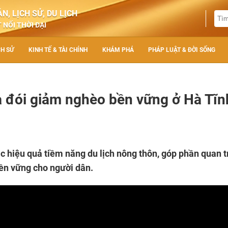
N, LỊCH SỬ, DU LỊCH
 NỐI THỜI ĐẠI
CH SỬ
KINH TẾ & TÀI CHÍNH
KHÁM PHÁ
PHÁP LUẬT & ĐỜI SỐNG
a đói giảm nghèo bền vững ở Hà Tĩn
c hiệu quả tiềm năng du lịch nông thôn, góp phần quan 
bền vững cho người dân.