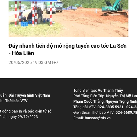
Đẩy nhanh tiến độ mở rộng tuyến cao tốc La Sơn
- Hòa Liên
20/06/2025 19:03 GMT+7
Tổng Biên tập:
Vũ Thanh Thủy
quản:
Đài Truyền hình Việt Nam
Phó Tổng Biên Tập:
Nguyễn Thị Mỹ Hạ
hí:
Thời báo VTV
Phạm Quốc Thắng
,
Nguyễn Trọng Nin
Tổng đài VTV:
024-3835.5931
-
024-3
t động báo in và báo điện tử số
Ðiện thoại Thời báo VTV:
024-6689.7
 cấp ngày 29/12/2023
Email:
toasoan@vtv.vn