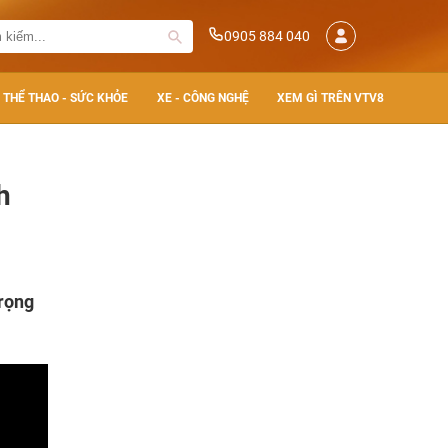
0905 884 040
THỂ THAO - SỨC KHỎE
XE - CÔNG NGHỆ
XEM GÌ TRÊN VTV8
h
trọng