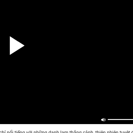
hỉ nổi tiếng với những danh lam thắng cảnh, thiên nhiên tuyệt