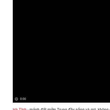
0:00
Hà Tĩnh
- mảnh đất miền Trung đầy nắng và gió, không c