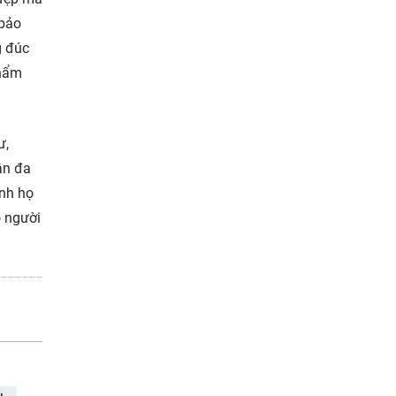
 bảo
g đúc
phẩm
ư,
ân đa
nh họ
o người