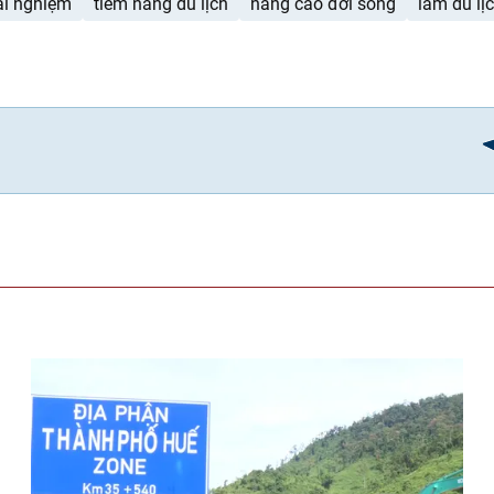
rải nghiệm
tiềm năng du lịch
nâng cao đời sống
làm du lị