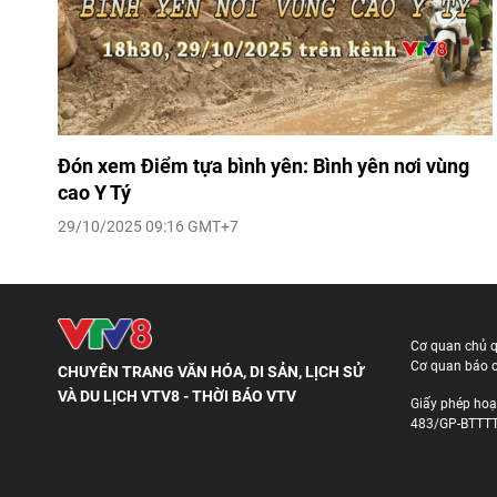
Đón xem Điểm tựa bình yên: Bình yên nơi vùng
cao Y Tý
29/10/2025 09:16 GMT+7
Cơ quan chủ 
Cơ quan báo c
CHUYÊN TRANG VĂN HÓA, DI SẢN, LỊCH SỬ
VÀ DU LỊCH VTV8 - THỜI BÁO VTV
Giấy phép hoạ
483/GP-BTTTT