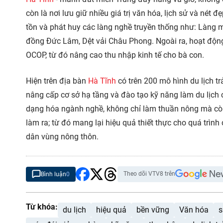
còn là nơi lưu giữ nhiều giá trị văn hóa, lịch sử và nét 
tồn và phát huy các làng nghề truyền thống như: Làng
đồng Đức Lâm, Dệt vải Châu Phong. Ngoài ra, hoạt động
OCOP, từ đó nâng cao thu nhập kinh tế cho bà con.
Hiện trên địa bàn
Hà Tĩnh
có trên 200 mô hình du lịch t
nâng cấp cơ sở hạ tầng và đào tạo kỹ năng làm du lịch 
dạng hóa ngành nghề, không chỉ làm thuần nông mà còn
làm ra; từ đó mang lại hiệu quả thiết thực cho quá trì
dân vùng nông thôn.
Theo dõi VTV8 trên
Bình luận
0
Từ khóa:
du lịch
hiệu quả
bền vững
Văn hóa
s