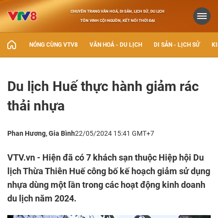
CHUYÊN TRANG VĂN HOÁ, DI SẢN, LỊCH SỬ, DU LỊCH
TÔN VINH CỘI NGUỒN, KẾT NỐI THỜI ĐẠI
NÓNG CÙNG VTV8
VĂN HOÁ - DU LỊCH
DI SẢN - LỊCH SỬ
KI
Du lịch Huế thực hành giảm rác
thải nhựa
​Phan Hương, Gia Bình
22/05/2024 15:41 GMT+7
VTV.vn -​ Hiện đã có 7 khách sạn thuộc Hiệp hội Du
lịch Thừa Thiên Huế công bố kế hoạch giảm sử dụng
nhựa dùng một lần trong các hoạt động kinh doanh
du lịch năm 2024.