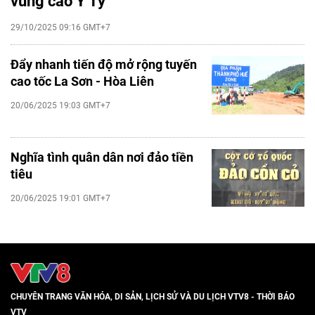
vùng cao Y Tý
29/10/2025 09:16 GMT+7
Đẩy nhanh tiến độ mở rộng tuyến
cao tốc La Sơn - Hòa Liên
20/06/2025 19:03 GMT+7
Nghĩa tình quân dân nơi đảo tiền
tiêu
20/06/2025 19:01 GMT+7
CHUYÊN TRANG VĂN HÓA, DI SẢN, LỊCH SỬ VÀ DU LỊCH VTV8 - THỜI BÁO
VTV