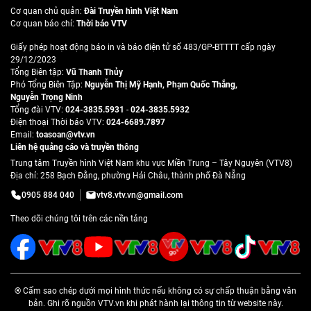
Cơ quan chủ quản:
Đài Truyền hình Việt Nam
Cơ quan báo chí:
Thời báo VTV
Giấy phép hoạt động báo in và báo điện tử số 483/GP-BTTTT cấp ngày
29/12/2023
Tổng Biên tập:
Vũ Thanh Thủy
Phó Tổng Biên Tập:
Nguyễn Thị Mỹ Hạnh
,
Phạm Quốc Thắng
,
Nguyễn Trọng Ninh
Tổng đài VTV:
024-3835.5931
-
024-3835.5932
Ðiện thoại Thời báo VTV:
024-6689.7897
Email:
toasoan@vtv.vn
Liên hệ quảng cáo và truyền thông
Trung tâm Truyền hình Việt Nam khu vực Miền Trung – Tây Nguyên (VTV8)
Địa chỉ: 258 Bạch Đằng, phường Hải Châu, thành phố Đà Nẵng
0905 884 040
vtv8.vtv.vn@gmail.com
Theo dõi chúng tôi trên các nền tảng
® Cấm sao chép dưới mọi hình thức nếu không có sự chấp thuận bằng văn
bản. Ghi rõ nguồn VTV.vn khi phát hành lại thông tin từ website này.