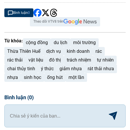
Bình luận
0
Theo dõi VTV8 trên
Từ khóa:
cộng đồng
du lịch
môi trường
Thừa Thiên Huế
dịch vụ
kinh doanh
rác
rác thải
vật liệu
đô thị
trách nhiệm
tự nhiên
chai thủy tinh
ý thức
giảm nhựa
rát thải nhưa
nhựa
sinh học
ống hút
một lần
Bình luận
(
0
)