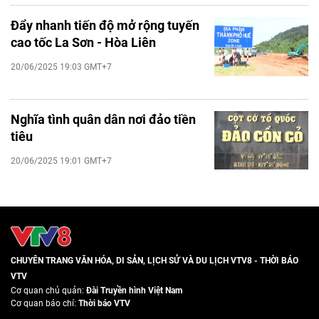
Đẩy nhanh tiến độ mở rộng tuyến
cao tốc La Sơn - Hòa Liên
20/06/2025 19:03 GMT+7
Nghĩa tình quân dân nơi đảo tiền
tiêu
20/06/2025 19:01 GMT+7
CHUYÊN TRANG VĂN HÓA, DI SẢN, LỊCH SỬ VÀ DU LỊCH VTV8 - THỜI BÁO
VTV
Cơ quan chủ quản:
Đài Truyền hình Việt Nam
Cơ quan báo chí:
Thời báo VTV