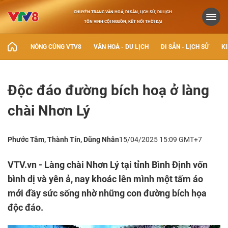
CHUYÊN TRANG VĂN HOÁ, DI SẢN, LỊCH SỬ, DU LỊCH
TÔN VINH CỘI NGUỒN, KẾT NỐI THỜI ĐẠI
NÓNG CÙNG VTV8
VĂN HOÁ - DU LỊCH
DI SẢN - LỊCH SỬ
KI
Độc đáo đường bích hoạ ở làng
chài Nhơn Lý
Phước Tâm, Thành Tín, Dũng Nhân
15/04/2025 15:09 GMT+7
VTV.vn - Làng chài Nhơn Lý tại tỉnh Bình Định vốn
bình dị và yên ả, nay khoác lên mình một tấm áo
mới đầy sức sống nhờ những con đường bích họa
độc đáo.