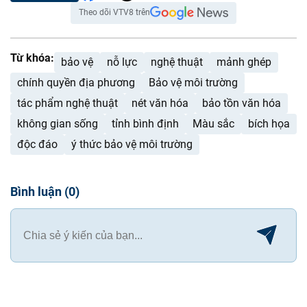
Theo dõi VTV8 trên
Từ khóa:
bảo vệ
nỗ lực
nghệ thuật
mảnh ghép
chính quyền địa phương
Bảo vệ môi trường
tác phẩm nghệ thuật
nét văn hóa
bảo tồn văn hóa
không gian sống
tỉnh bình định
Màu sắc
bích họa
độc đáo
ý thức bảo vệ môi trường
Bình luận
(
0
)