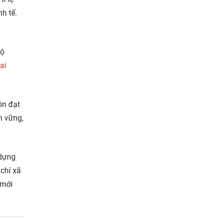
h tế.
hộ
rai
ôn đạt
n vững,
 dựng
chí xã
 mới