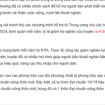
hương đã có nhiều chính sách để hỗ trợ người dân phát triển kin
 bước cải thiện cuộc sống, vươn lên thoát nghèo.
 với tranh thủ các chương trình hỗ trợ từ Trung ương cho các 
2024, bình quân mỗi năm, tỷ lệ giảm hộ nghèo của huyện
Ia H'd
 trung bình mỗi năm từ 8-9%. Thực tế, công tác giảm nghèo lu
 trên, huyện đã có nhiều mô hình giúp người dân thoát nghèo bề
huy hiệu quả, nâng cao thu nhập cho người dân.
ực vào các phong trào của địa phương, nhất là phong trào xây
huẩn nông thôn mới. Đặc biệt, xã Ia Dom đạt chuẩn 19/19 tiêu 
 chuẩn nông thôn mới, trong đó có 1 thôn đạt chuẩn nông thôn