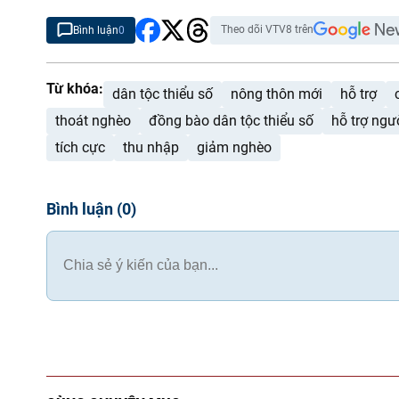
Theo dõi VTV8 trên
Bình luận
0
Từ khóa:
dân tộc thiểu số
nông thôn mới
hỗ trợ
thoát nghèo
đồng bào dân tộc thiểu số
hỗ trợ ngư
tích cực
thu nhập
giảm nghèo
Bình luận
(
0
)