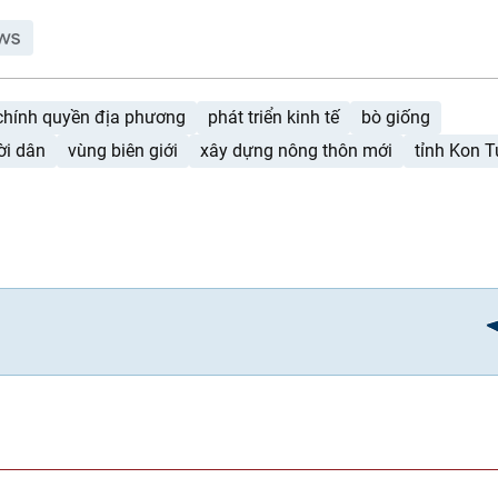
chính quyền địa phương
phát triển kinh tế
bò giống
ời dân
vùng biên giới
xây dựng nông thôn mới
tỉnh Kon 