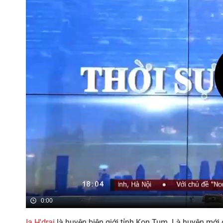
0:00
Ia H'drai
là huyện biên giới tỉnh Kon Tum. Là huyện mới 