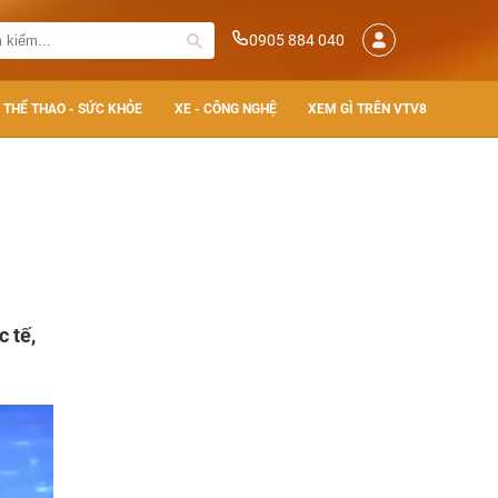
0905 884 040
THỂ THAO - SỨC KHỎE
XE - CÔNG NGHỆ
XEM GÌ TRÊN VTV8
 tế,