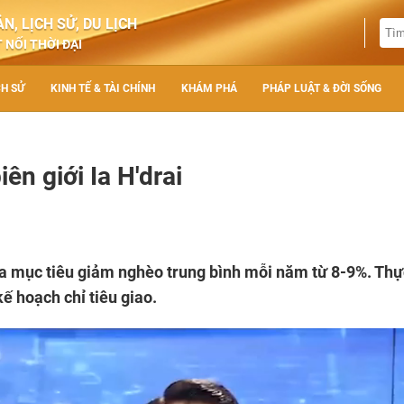
N, LỊCH SỬ, DU LỊCH
 NỐI THỜI ĐẠI
CH SỬ
KINH TẾ & TÀI CHÍNH
KHÁM PHÁ
PHÁP LUẬT & ĐỜI SỐNG
n giới Ia H'drai
ra mục tiêu giảm nghèo trung bình mỗi năm từ 8-9%. Thực
ế hoạch chỉ tiêu giao.