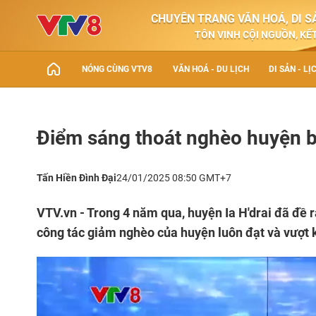
CHUYÊN TRANG VĂN HOÁ, DI SẢ
TÔN VINH CỘI NGUỒN, KẾT
NÓNG CÙNG VTV8
VĂN HOÁ - DU LỊCH
DI SẢN - LỊ
Điểm sáng thoát nghèo huyện biê
Tấn Hiền Đình Đại
24/01/2025 08:50 GMT+7
VTV.vn - Trong 4 năm qua, huyện Ia H'drai đã đề 
công tác giảm nghèo của huyện luôn đạt và vượt k