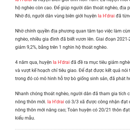
hộ nghèo còn cao. Để giúp người dân thoát nghèo, địa p
Nhờ đó, người dân vùng biên giới huyện
Ia H'drai
đã từng
Nhờ chính quyền địa phương quan tâm tạo việc làm cùng
nghèo, nhiều gia đình đã biết vươn lên. Giai đoạn 2021-
giảm 9,2%, bằng trên 1 nghìn hộ thoát nghèo.
4 năm qua, huyện
Ia H'drai
đã đề ra mục tiêu giảm nghèo
và vượt kế hoạch chỉ tiêu giao. Để đạt được kết quả nói
trong đó có mô hình hỗ trợ bò giống sinh sản, đã phát 
Nhanh chóng thoát nghèo, người dân đã tham gia tích c
nông thôn mới.
Ia H'drai
có 3/3 xã được công nhận đạt c
nông thôn mới nâng cao; Toàn huyện có 20/21 thôn đạt
kiểu mẫu.