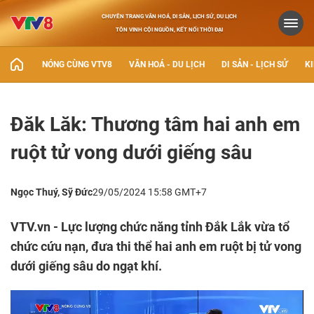
CHUYÊN TRANG VĂN HOÁ, DI SẢN, LỊCH SỬ, DU LỊCH
TÔN VINH CỘI NGUỒN, KẾT NỐI THỜI ĐẠI
NÓNG CÙNG VTV8
VĂN HOÁ - DU LỊCH
DI SẢN - LỊCH SỬ
KI
Đăk Lăk: Thương tâm hai anh em
ruột tử vong dưới giếng sâu
Ngọc Thuý, Sỹ Đức
29/05/2024 15:58 GMT+7
VTV.vn - Lực lượng chức năng tỉnh Đắk Lắk vừa tổ
chức cứu nạn, đưa thi thể hai anh em ruột bị tử vong
dưới giếng sâu do ngạt khí.