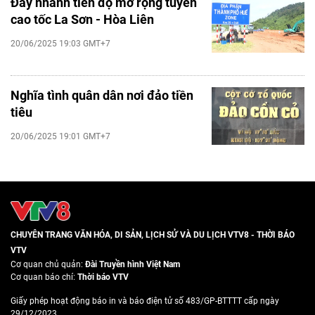
Đẩy nhanh tiến độ mở rộng tuyến
cao tốc La Sơn - Hòa Liên
20/06/2025 19:03 GMT+7
Nghĩa tình quân dân nơi đảo tiền
tiêu
20/06/2025 19:01 GMT+7
CHUYÊN TRANG VĂN HÓA, DI SẢN, LỊCH SỬ VÀ DU LỊCH VTV8 - THỜI BÁO
VTV
Cơ quan chủ quản:
Đài Truyền hình Việt Nam
Cơ quan báo chí:
Thời báo VTV
Giấy phép hoạt động báo in và báo điện tử số 483/GP-BTTTT cấp ngày
29/12/2023