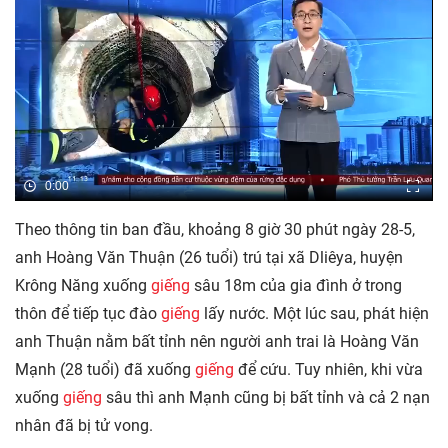
0:00
Theo thông tin ban đầu, khoảng 8 giờ 30 phút ngày 28-5,
anh Hoàng Văn Thuận (26 tuổi) trú tại xã Dliêya, huyện
Krông Năng xuống
giếng
sâu 18m của gia đình ở trong
thôn để tiếp tục đào
giếng
lấy nước. Một lúc sau, phát hiện
anh Thuận nằm bất tỉnh nên người anh trai là Hoàng Văn
Mạnh (28 tuổi) đã xuống
giếng
để cứu. Tuy nhiên, khi vừa
xuống
giếng
sâu thì anh Mạnh cũng bị bất tỉnh và cả 2 nạn
nhân đã bị tử vong.