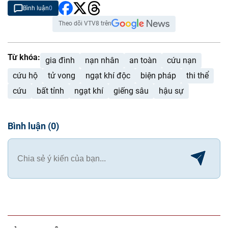
Bình luận
0
Theo dõi VTV8 trên
Từ khóa:
gia đình
nạn nhân
an toàn
cứu nạn
cứu hộ
tử vong
ngạt khí độc
biện pháp
thi thể
cứu
bất tỉnh
ngạt khí
giếng sâu
hậu sự
Bình luận
(
0
)