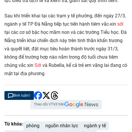
lực điều tra dịch tễ và kiểm tra, giám sát quy trình tiêm.
Sau khi triển khai tại các trạm y tế phường, đến ngày 27/3,
ngành y tế TP Đà Nẵng tiếp tục tiến hành tiêm vắc-xin
sởi
tại các cơ sở bậc học mầm non và các trường Tiểu học. Đà
Nẵng triển khai chiến dịch này trên tinh thần khẩn trương
và quyết liệt, đặt mục tiêu hoàn thành trước ngày 31/3,
không để trường hợp nào nằm trong độ tuổi chưa tiêm
chủng vắc xin
Sởi
và Rubella, kể cả trẻ em vãng lai đang có
mặt tại địa phương
Bình luận
0
Theo dõi VTV8 trên
Từ khóa:
phòng
nguồn nhân lực
ngành y tế