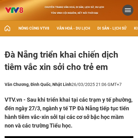
CHUYÊN TRANG VĂN HOÁ, DI SẢN, LỊCH SỬ, DU LỊCH
TÔN VINH CỘI NGUỒN, KẾT NỐI THỜI ĐẠI
NÓNG CÙNG VTV8
VĂN HOÁ - DU LỊCH
DI SẢN - LỊCH SỬ
KI
Đà Nẵng triển khai chiến dịch
tiêm vắc xin sởi cho trẻ em
Văn Chương, Đình Quốc, Nhật Linh
26/03/2025 21:06 GMT+7
VTV.vn - Sau khi triển khai tại các trạm y tế phường,
đến ngày 27/3, ngành y tế TP Đà Nẵng tiếp tục tiến
hành tiêm vắc-xin sởi tại các cơ sở bậc học mầm
non và các trường Tiểu học.