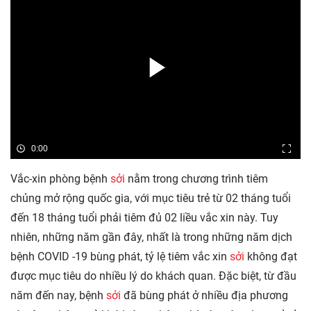
0:00
Vắc-xin phòng bệnh
sởi
nằm trong chương trình tiêm
chủng mở rộng quốc gia, với mục tiêu trẻ từ 02 tháng tuổi
đến 18 tháng tuổi phải tiêm đủ 02 liều vắc xin này. Tuy
nhiên, những năm gần đây, nhất là trong những năm dịch
bệnh COVID -19 bùng phát, tỷ lệ tiêm vắc xin
sởi
không đạt
được mục tiêu do nhiều lý do khách quan. Đặc biệt, từ đầu
năm đến nay, bệnh
sởi
đã bùng phát ở nhiều địa phương