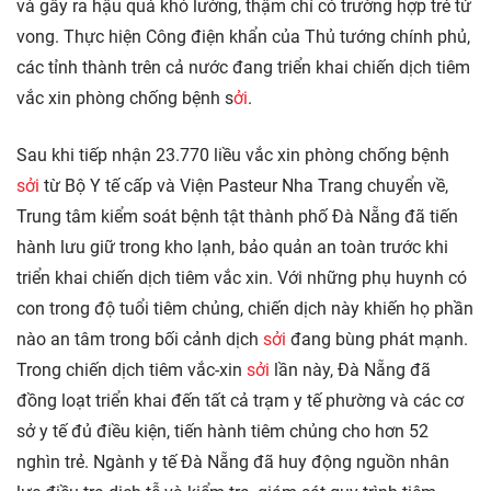
và gây ra hậu quả khó lường, thậm chí có trường hợp trẻ tử
vong. Thực hiện Công điện khẩn của Thủ tướng chính phủ,
các tỉnh thành trên cả nước đang triển khai chiến dịch tiêm
vắc xin phòng chống bệnh s
ởi
.
Sau khi tiếp nhận 23.770 liều vắc xin phòng chống bệnh
sởi
từ Bộ Y tế cấp và Viện Pasteur Nha Trang chuyển về,
Trung tâm kiểm soát bệnh tật thành phố Đà Nẵng đã tiến
hành lưu giữ trong kho lạnh, bảo quản an toàn trước khi
triển khai chiến dịch tiêm vắc xin. Với những phụ huynh có
con trong độ tuổi tiêm chủng, chiến dịch này khiến họ phần
nào an tâm trong bối cảnh dịch
sởi
đang bùng phát mạnh.
Trong chiến dịch tiêm vắc-xin
sởi
lần này, Đà Nẵng đã
đồng loạt triển khai đến tất cả trạm y tế phường và các cơ
sở y tế đủ điều kiện, tiến hành tiêm chủng cho hơn 52
nghìn trẻ. Ngành y tế Đà Nẵng đã huy động nguồn nhân