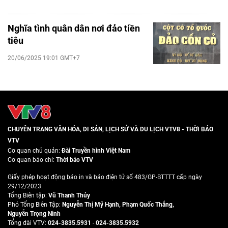
Nghĩa tình quân dân nơi đảo tiền
tiêu
20/06/2025 19:01 GMT+7
CHUYÊN TRANG VĂN HÓA, DI SẢN, LỊCH SỬ VÀ DU LỊCH VTV8 - THỜI BÁO
VTV
Cơ quan chủ quản:
Đài Truyền hình Việt Nam
Cơ quan báo chí:
Thời báo VTV
Giấy phép hoạt động báo in và báo điện tử số 483/GP-BTTTT cấp ngày
29/12/2023
Tổng Biên tập:
Vũ Thanh Thủy
Phó Tổng Biên Tập:
Nguyễn Thị Mỹ Hạnh
,
Phạm Quốc Thắng
,
Nguyễn Trọng Ninh
Tổng đài VTV:
024-3835.5931
-
024-3835.5932